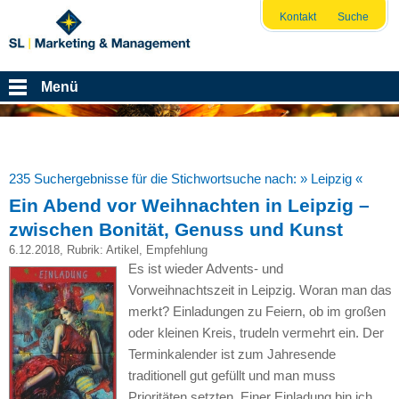
Kontakt
Suche
Menü
235 Suchergebnisse für die Stichwortsuche nach:
» Leipzig «
Ein Abend vor Weihnachten in Leipzig –
zwischen Bonität, Genuss und Kunst
6.12.2018
, Rubrik:
Artikel
,
Empfehlung
Es ist wieder Advents- und
Vorweihnachtszeit in Leipzig. Woran man das
merkt? Einladungen zu Feiern, ob im großen
oder kleinen Kreis, trudeln vermehrt ein. Der
Terminkalender ist zum Jahresende
traditionell gut gefüllt und man muss
Prioritäten setzten. Einer Einladung bin ich