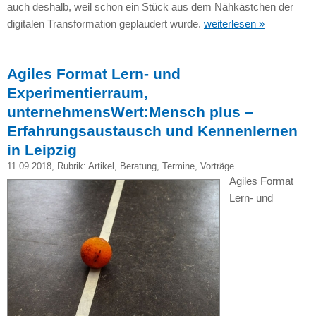
auch deshalb, weil schon ein Stück aus dem Nähkästchen der
digitalen Transformation geplaudert wurde.
weiterlesen »
Agiles Format Lern- und
Experimentierraum,
unternehmensWert:Mensch plus –
Erfahrungsaustausch und Kennenlernen
in Leipzig
11.09.2018
, Rubrik:
Artikel
,
Beratung
,
Termine
,
Vorträge
Agiles Format
Lern- und