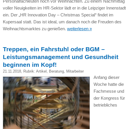
Personalfachleuten noch vor Weihnachten. Zu einem Nachmittag
voller Neuigkeiten im HR-Sektor lädt er in die Leipziger Innenstadt
ein. Der „HR Innovation Day – Christmas Special“ findet im
Kupersaal statt. Das ist ideal, um danach noch die Freuden des
Weihnachtsmarktes zu genießen.
weiterlesen »
Treppen, ein Fahrstuhl oder BGM –
Leistungsmanagement und Gesundheit
beginnen im Kopf!
21.11.2018
, Rubrik:
Artikel
,
Beratung
,
Mitarbeiter
Anfang dieser
Woche hatte die
Fachmesse und
der Kongress für
betriebliches