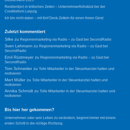
Deutschland 2025
Resilient(er) in kritischen Zeiten – Unternehmerfrühstück bei der
Creditreform Leipzig
Ich bin nicht dabei – mit fünf Denk-Zetteln für einen freien Geist
Zuletzt kommentiert
Silke
zu
Regionenmarketing via Radio – zu Gast bei SecondRadio
Sven Lehmann
zu
Regionenmarketing via Radio – zu Gast bei
SecondRadio
Emil Rüstmeyer
zu
Regionenmarketing via Radio – zu Gast bei
SecondRadio
Tom Schneider
zu
Tolle Mitarbeiter in der Steuerkanzlei halten und
motivieren
Mert Müller
zu
Tolle Mitarbeiter in der Steuerkanzlei halten und
motivieren
Annika Schmidt
zu
Tolle Mitarbeiter in der Steuerkanzlei halten und
motivieren
Bis hier her gekommen?
Unternehmen oder sein Leben zu verändern, beginnt immer mit einem
ersten Schritt in die richtige Richtung.