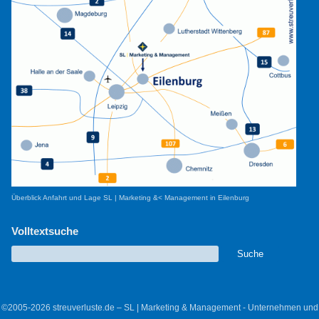
Überblick Anfahrt und Lage SL | Marketing &< Management in Eilenburg
Volltextsuche
©2005-2026 streuverluste.de – SL | Marketing & Management - Unternehmen und