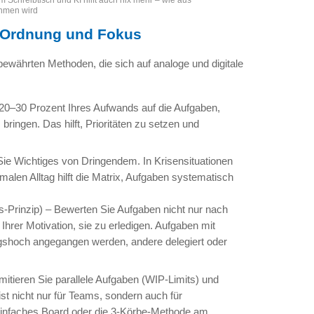
 Schreibtisch und KI hilft auch nix mehr – wie aus
hmen wird
r Ordnung und Fokus
 bewährten Methoden, die sich auf analoge und digitale
 20–30 Prozent Ihres Aufwands auf die Aufgaben,
ringen. Das hilft, Prioritäten zu setzen und
Sie Wichtiges von Dringendem. In Krisensituationen
rmalen Alltag hilft die Matrix, Aufgaben systematisch
s-Prinzip) – Bewerten Sie Aufgaben nicht nur nach
Ihrer Motivation, sie zu erledigen. Aufgaben mit
ngshoch angegangen werden, andere delegiert oder
imitieren Sie parallele Aufgaben (WIP-Limits) und
st nicht nur für Teams, sondern auch für
 einfaches Board oder die 3-Körbe-Methode am