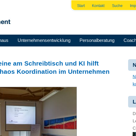
Start
Kontakt
Suche
Im
haus
Unternehmensentwicklung
Personalberatung
Coach
ine am Schreibtisch und KI hilft
N
Chaos Koordination im Unternehmen
N
k
L
D
L
C