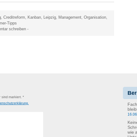
g
,
Creditreform
,
Kanban
,
Leipzig
,
Management
,
Organisation
,
mer-Tipps
tar schreiben
-
Ber
r sind markiert. *
enschutzerklärung.
Fach
blei
16.0
Kein
Schr
wie 