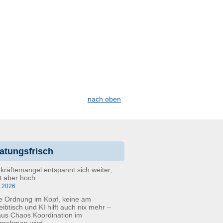
nach oben
atungsfrisch
kräftemangel entspannt sich weiter,
bt aber hoch
6.2026
e Ordnung im Kopf, keine am
eibtisch und KI hilft auch nix mehr –
aus Chaos Koordination im