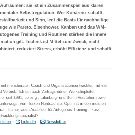
 Aufräumen: sie ist ein Zusammenspiel aus klaren
entaler Selbstregulation. Wer Kohärenz schafft,
staltbarkeit und Sinn, legt die Basis für nachhaltige
zeuge wie Pareto, Eisenhower, Kanban und das WM-
 autogenes Training und Routinen stärken die innere
ormation gilt: Technik ist Mittel zum Zweck, nicht
niert, reduziert Stress, erhöht Effizienz und schafft
ernehmensberater, Coach und Organisationsentwickler, mit viel
 Vertrieb. Ich bin auch Vortragsredner, Workshopleiter,
er seit 1991, Leipzig-, Eilenburg- und Berlin-Versteher sowie
 unterwegs, von Herzen Nordsachse, Optimist in den meisten
raf, Trainer, auch Ausbilder für Autogenes Training – kurz:
ntwicklungsspezialist?
elefon
–
LinkedIn
–
Newslettter