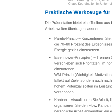
Keine Ordnung im Kopf, keine am
Chaos Koordination im Unterne
Praktische Werkzeuge fü
Die Präsentation bietet eine Toolbox aus
Arbeitswelten übertragen lassen:
Pareto-Prinzip – Konzentrieren Sie
die 70–80 Prozent des Ergebnisses b
Energie gezielt einzusetzen.
Eisenhower-Prinzip(en) – Trennen 
verschieben sich Prioritäten; im no
einzuordnen.
WM-Prinzip (Wichtigkeit-Motivation
Effekt auf Ziele, sondern auch nach 
hohem Potenzial sollten im Leistu
verschoben.
Kanban – Visualisieren Sie Arbeit, l
organisieren Sie den Flow. Kanban i
persönliche Arbeit anwendbar: ein