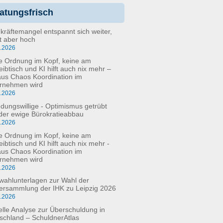
atungsfrisch
kräftemangel entspannt sich weiter,
bt aber hoch
6.2026
e Ordnung im Kopf, keine am
eibtisch und KI hilft auch nix mehr –
aus Chaos Koordination im
rnehmen wird
5.2026
dungswillige - Optimismus getrübt
der ewige Bürokratieabbau
3.2026
e Ordnung im Kopf, keine am
ibtisch und KI hilft auch nix mehr -
aus Chaos Koordination im
rnehmen wird
3.2026
fwahlunterlagen zur Wahl der
versammlung der IHK zu Leipzig 2026
2.2026
elle Analyse zur Überschuldung in
schland – SchuldnerAtlas