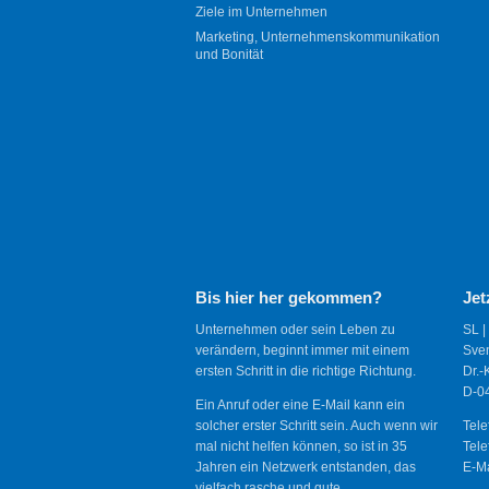
Ziele im Unternehmen
Marketing, Unternehmenskommunikation
und Bonität
Bis hier her gekommen?
Jet
Unternehmen oder sein Leben zu
SL |
verändern, beginnt immer mit einem
Sve
ersten Schritt in die richtige Richtung.
Dr.-
D-04
Ein Anruf oder eine E-Mail kann ein
solcher erster Schritt sein. Auch wenn wir
Tele
mal nicht helfen können, so ist in 35
Tele
Jahren ein Netzwerk entstanden, das
E-Ma
vielfach rasche und gute