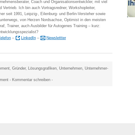
ernehmensberater, Coach und Organisationsentwickler, mit viel
 Vertrieb. Ich bin auch Vortragsredner, Workshopleiter,
er seit 1991, Leipzig-, Eilenburg- und Berlin-Versteher sowie
 unterwegs, von Herzen Nordsachse, Optimist in den meisten
raf, Trainer, auch Ausbilder für Autogenes Training – kurz:
ntwicklungsspezialist?
elefon
–
LinkedIn
–
Newslettter
ement
,
Gründer
,
Lösungsgrafiken
,
Unternehmen
,
Unternehmer-
ement
-
Kommentar schreiben
-