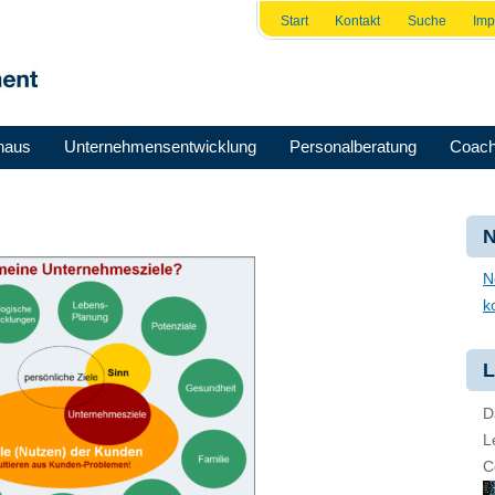
Start
Kontakt
Suche
Im
haus
Unternehmensentwicklung
Personalberatung
Coach
N
N
k
L
D
L
C