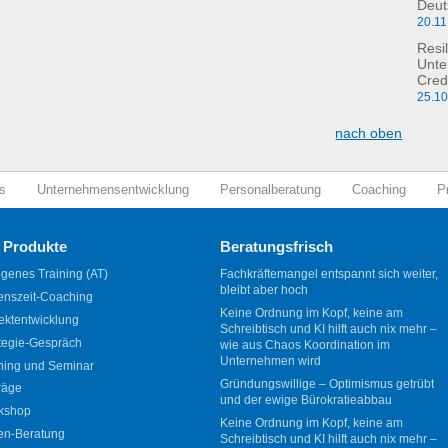
Deut
20.11
Resil
Unte
Cred
25.1
nach oben
s
Unternehmensentwicklung
Personalberatung
Coaching
P
 Produkte
Beratungsfrisch
genes Training (AT)
Fachkräftemangel entspannt sich weiter,
bleibt aber hoch
enszeit-Coaching
Keine Ordnung im Kopf, keine am
ektentwicklung
Schreibtisch und KI hilft auch nix mehr –
tegie-Gespräch
wie aus Chaos Koordination im
Unternehmen wird
ning und Seminar
Gründungswillige – Optimismus getrübt
räge
und der ewige Bürokratieabbau
kshop
Keine Ordnung im Kopf, keine am
en-Beratung
Schreibtisch und KI hilft auch nix mehr –