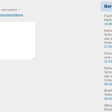
Ber
r sind markiert. *
enschutzerklärung.
Fach
blei
16.0
Kein
Schr
wie 
Unte
27.0
Grün
und 
22.0
Kein
Schre
wie 
Unte
09.0
Brie
Voll
09.0
Aktu
Deut