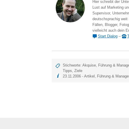
Hier schreibt der Unt
Lust auf Marketing und
Supervisor, Unternehm
deutschsprachig weit
Fällen, Blogger, Fotog
vielleicht auch dein E
Start Dialog
–
T
Stichworte:
Akquise
,
Führung & Manag
Tipps
,
Ziele
23.11.2006 -
Artikel
,
Führung & Manag