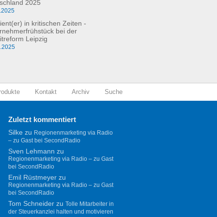
schland 2025
.2025
ient(er) in kritischen Zeiten -
rnehmerfrühstück bei der
itreform Leipzig
0.2025
rodukte
Kontakt
Archiv
Suche
Zuletzt kommentiert
Silke
zu
Regionenmarketing via Radio
– zu Gast bei SecondRadio
Sven Lehmann
zu
Regionenmarketing via Radio – zu Gast
bei SecondRadio
Emil Rüstmeyer
zu
Regionenmarketing via Radio – zu Gast
bei SecondRadio
Tom Schneider
zu
Tolle Mitarbeiter in
der Steuerkanzlei halten und motivieren