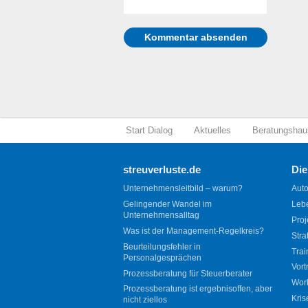
Start Dialog
Aktuelles
Beratungshau
streuverluste.de
Die
Unternehmensleitbild – warum?
Auto
Gelingender Wandel im
Leb
Unternehmensalltag
Proj
Was ist der Management-Regelkreis?
Stra
Beurteilungsfehler in
Trai
Personalgesprächen
Vort
Prozessberatung für Steuerberater
Wor
Prozessberatung ist ergebnisoffen, aber
Kris
nicht ziellos