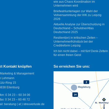
wie aus Chaos Koordination im
Unternehmen wird
Briefwahlunterlagen zur Wahl der
Vollversammlung der IHK zu Leipzig
2026
Aktuelle Analyse zur Überschuldung in
Deutschland – SchuldnerAtlas
Deutschland 2025
Resilient(er) in kritischen Zeiten –
Unternehmerfrühstück bei der
Creditreform Leipzig
Ich bin nicht dabei – mit fünf Denk-Zetteln
für einen freien Geist
zt Kontakt knüpfen
So erreichen Sie uns:
 Marketing & Management
n Lehmann
Külz-Ring 15
838 Eilenburg
fon: 0 34 23 – 60 34 06
fax: 0 34 23 – 60 46 72
il: beratung ( at ) streuverluste.de