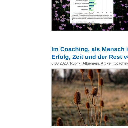
Im Coaching, als Mensch 
Erfolg, Zeit und der Rest
8.08.2023
, Rubrik:
Allgemein
,
Artikel
,
Coachin