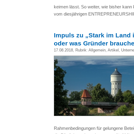
keimen lässt. So weiter, wie bisher kann
vom diesjährigen ENTREPRENEURSH
Impuls zu „Stark im Land
oder was Gründer brauch
17.08.2018
, Rubrik:
Allgemein
,
Artikel
,
Untern
Rahmenbedingungen für gelungene Betei