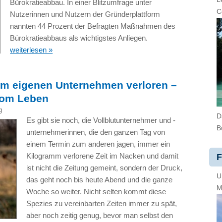
Bürokratieabbau. In einer Blitzumfrage unter
C
Nutzerinnen und Nutzern der Gründerplattform
nannten 44 Prozent der Befragten Maßnahmen des
Bürokratieabbaus als wichtigstes Anliegen.
weiterlesen »
im eigenen Unternehmen verloren –
 vom Leben
g
D
Es gibt sie noch, die Vollblutunternehmer und -
B
unternehmerinnen, die den ganzen Tag von
einem Termin zum anderen jagen, immer ein
Kilogramm verlorene Zeit im Nacken und damit
F
ist nicht die Zeitung gemeint, sondern der Druck,
U
das geht noch bis heute Abend und die ganze
M
Woche so weiter. Nicht selten kommt diese
Spezies zu vereinbarten Zeiten immer zu spät,
aber noch zeitig genug, bevor man selbst den