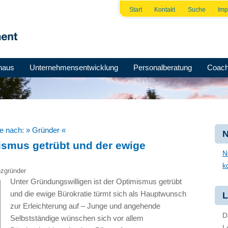
Start
Kontakt
Suche
Im
haus
Unternehmensentwicklung
Personalberatung
Coach
he nach:
» Gründer «
N
ismus getrübt und der ewige
N
k
nzgründer
Unter Gründungswilligen ist der Optimismus getrübt
und die ewige Bürokratie türmt sich als Hauptwunsch
L
zur Erleichterung auf – Junge und angehende
D
Selbstständige wünschen sich vor allem
L