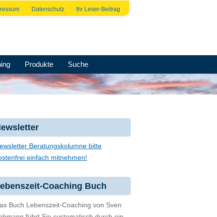
pressum
Datenschutz
Ihr Leser-Beitrag
ing
Produkte
Suche
ewsletter
ewsletter Beratungskolumne bitte
ostenfrei einfach mitnehmen!
ebenszeit-Coaching Buch
as Buch Lebenszeit-Coaching von Sven
ehmann führt Sie systematisch durch ein