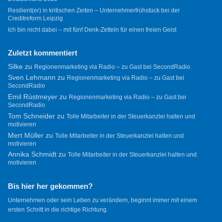
Resilient(er) in kritischen Zeiten – Unternehmerfrühstück bei der
Creditreform Leipzig
Ich bin nicht dabei – mit fünf Denk-Zetteln für einen freien Geist
Zuletzt kommentiert
Silke
zu
Regionenmarketing via Radio – zu Gast bei SecondRadio
Sven Lehmann
zu
Regionenmarketing via Radio – zu Gast bei
SecondRadio
Emil Rüstmeyer
zu
Regionenmarketing via Radio – zu Gast bei
SecondRadio
Tom Schneider
zu
Tolle Mitarbeiter in der Steuerkanzlei halten und
motivieren
Mert Müller
zu
Tolle Mitarbeiter in der Steuerkanzlei halten und
motivieren
Annika Schmidt
zu
Tolle Mitarbeiter in der Steuerkanzlei halten und
motivieren
Bis hier her gekommen?
Unternehmen oder sein Leben zu verändern, beginnt immer mit einem
ersten Schritt in die richtige Richtung.