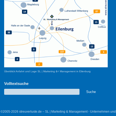
Überblick Anfahrt und Lage SL | Marketing &< Management in Eilenburg
Volltextsuche
©2005-2026 streuverluste.de – SL | Marketing & Management - Unternehmen und