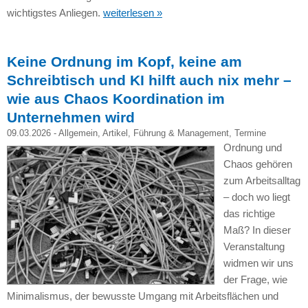
wichtigstes Anliegen.
weiterlesen »
Keine Ordnung im Kopf, keine am
Schreibtisch und KI hilft auch nix mehr –
wie aus Chaos Koordination im
Unternehmen wird
09.03.2026 -
Allgemein
,
Artikel
,
Führung & Management
,
Termine
Ordnung und
Chaos gehören
zum Arbeitsalltag
– doch wo liegt
das richtige
Maß? In dieser
Veranstaltung
widmen wir uns
der Frage, wie
Minimalismus, der bewusste Umgang mit Arbeitsflächen und