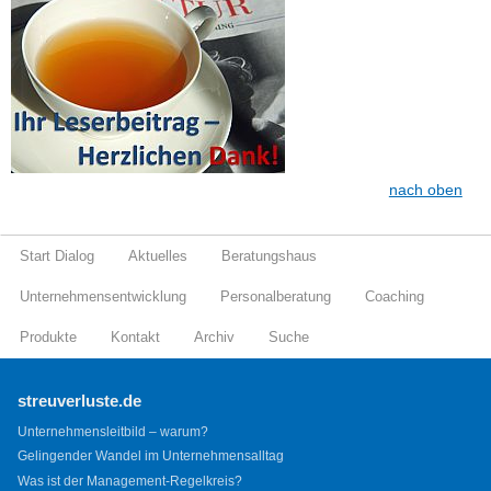
nach oben
Start Dialog
Aktuelles
Beratungshaus
Unternehmensentwicklung
Personalberatung
Coaching
Produkte
Kontakt
Archiv
Suche
streuverluste.de
Unternehmensleitbild – warum?
Gelingender Wandel im Unternehmensalltag
Was ist der Management-Regelkreis?