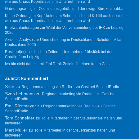
wie aus Chaos Koordination im Unternehmen wird
Gründungswillige – Optimismus getrübt und der ewige Bürokratieabbau
Keine Ordnung im Kopf, keine am Schreibtisch und KI hilft auch nix mehr –
wie aus Chaos Koordination im Unternehmen wird
Briefwahlunterlagen zur Wahl der Vollversammlung der IHK zu Leipzig
2026
Aktuelle Analyse zur Überschuldung in Deutschland – SchuldnerAtlas
Deutschland 2025
Resilient(er) in kritischen Zeiten – Unternehmerfrühstück bei der
Creditreform Leipzig
Ich bin nicht dabei – mit fünf Denk-Zetteln für einen freien Geist
Zuletzt kommentiert
Silke
zu
Regionenmarketing via Radio – zu Gast bei SecondRadio
Sven Lehmann
zu
Regionenmarketing via Radio – zu Gast bei
SecondRadio
Emil Rüstmeyer
zu
Regionenmarketing via Radio – zu Gast bei
SecondRadio
Tom Schneider
zu
Tolle Mitarbeiter in der Steuerkanzlei halten und
motivieren
Mert Müller
zu
Tolle Mitarbeiter in der Steuerkanzlei halten und
motivieren