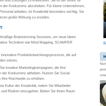
Ideen und Lösungen zu entwickeln. Sie ist der Motor für
von der Konkurrenz abzuheben. Für kleine Unternehmen,
ersonal arbeiten, ist Kreativität besonders wichtig. Sie
urcen große Wirkung zu erzielen.
n
gelmäßige Brainstorming-Sessions, um neue Ideen
kreative Techniken wie Mind Mapping, SCAMPER
K
 innovative Produktentwicklungsprozesse, die auf
H
den setzen.
Nich
 Sie kreative Marketingkampagnen, die Ihre
jet
n der Konkurrenz abheben. Nutzen Sie Social
unte
 Ihre Reichweite zu erhöhen.
e Kultur der Kreativität, indem Sie Mitarbeiter
n und Risiken einzugehen. Bieten Sie ihnen Raum