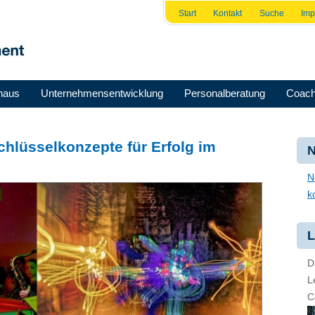
Start
Kontakt
Suche
Im
haus
Unternehmensentwicklung
Personalberatung
Coach
Schlüsselkonzepte für Erfolg im
N
N
k
L
D
L
C