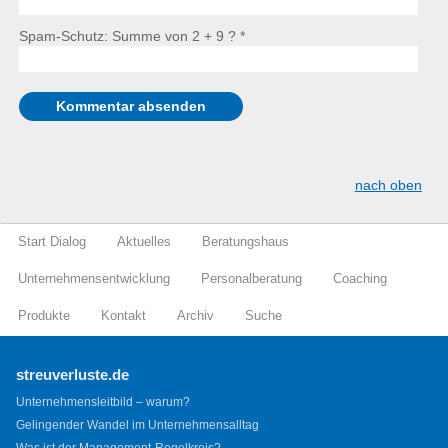
Spam-Schutz: Summe von 2 + 9 ?
*
nach oben
Start Dialog
Aktuelles
Beratungshaus
Unternehmensentwicklung
Personalberatung
Coaching
Produkte
Kontakt
Archiv
Suche
streuverluste.de
Unternehmensleitbild – warum?
Gelingender Wandel im Unternehmensalltag
Was ist der Management-Regelkreis?