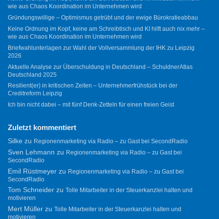
wie aus Chaos Koordination im Unternehmen wird
Gründungswillige – Optimismus getrübt und der ewige Bürokratieabbau
Keine Ordnung im Kopf, keine am Schreibtisch und KI hilft auch nix mehr –
wie aus Chaos Koordination im Unternehmen wird
Briefwahlunterlagen zur Wahl der Vollversammlung der IHK zu Leipzig
2026
Aktuelle Analyse zur Überschuldung in Deutschland – SchuldnerAtlas
Deutschland 2025
Resilient(er) in kritischen Zeiten – Unternehmerfrühstück bei der
Creditreform Leipzig
Ich bin nicht dabei – mit fünf Denk-Zetteln für einen freien Geist
Zuletzt kommentiert
Silke
zu
Regionenmarketing via Radio – zu Gast bei SecondRadio
Sven Lehmann
zu
Regionenmarketing via Radio – zu Gast bei
SecondRadio
Emil Rüstmeyer
zu
Regionenmarketing via Radio – zu Gast bei
SecondRadio
Tom Schneider
zu
Tolle Mitarbeiter in der Steuerkanzlei halten und
motivieren
Mert Müller
zu
Tolle Mitarbeiter in der Steuerkanzlei halten und
motivieren