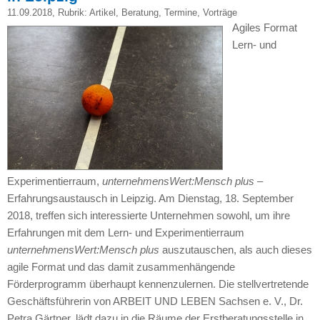
11.09.2018
, Rubrik:
Artikel
,
Beratung
,
Termine
,
Vorträge
Agiles Format
Lern- und
Experimentierraum,
unternehmensWert:Mensch plus
–
Erfahrungsaustausch in Leipzig. Am Dienstag, 18. September
2018, treffen sich interessierte Unternehmen sowohl, um ihre
Erfahrungen mit dem Lern- und Experimentierraum
unternehmensWert:Mensch plus
auszutauschen, als auch dieses
agile Format und das damit zusammenhängende
Förderprogramm überhaupt kennenzulernen. Die stellvertretende
Geschäftsführerin von ARBEIT UND LEBEN Sachsen e. V., Dr.
Petra Gärtner, lädt dazu in die Räume der Erstberatungsstelle in