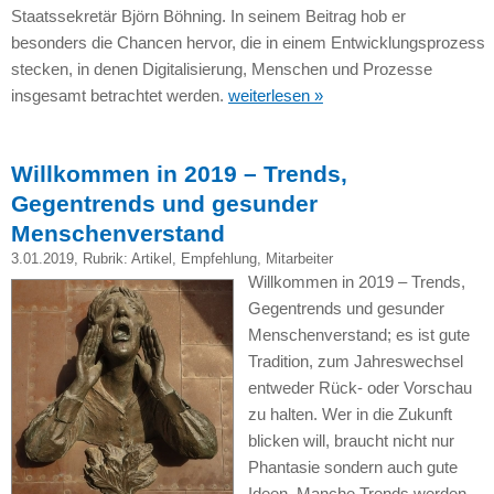
Staatssekretär Björn Böhning. In seinem Beitrag hob er
besonders die Chancen hervor, die in einem Entwicklungsprozess
stecken, in denen Digitalisierung, Menschen und Prozesse
insgesamt betrachtet werden.
weiterlesen »
Willkommen in 2019 – Trends,
Gegentrends und gesunder
Menschenverstand
3.01.2019
, Rubrik:
Artikel
,
Empfehlung
,
Mitarbeiter
Willkommen in 2019 – Trends,
Gegentrends und gesunder
Menschenverstand; es ist gute
Tradition, zum Jahreswechsel
entweder Rück- oder Vorschau
zu halten. Wer in die Zukunft
blicken will, braucht nicht nur
Phantasie sondern auch gute
Ideen. Manche Trends werden