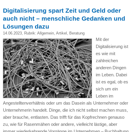
Digitalisierung spart Zeit und Geld oder
auch nicht – menschliche Gedanken und
Lösungen dazu
14.06.2023
, Rubrik:
Allgemein
,
Artikel
,
Beratung
Mit der
Digitalisierung ist
es wie mit
zahlreichen
anderen Dingen
im Leben. Dabei
ist es egal, ob es
sich um ein
Leben im
Angestelltenverhältnis oder um das Dasein als Unternehmer oder
Unternehmerin handelt. Dinge, die ich nicht selbst machen muss,
aber brauche, entlasten. Das trifft für das Kopfrechnen genauso
zu, wie für Rasenmähen oder andere, vielleicht lästige, aber
immer wiederkehrende Vorgänge im Unternehmen – Buchhaltung