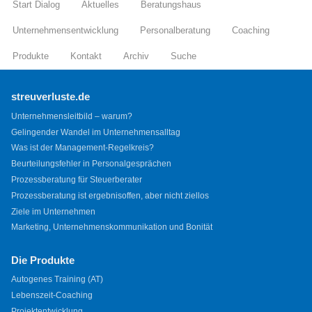
Start Dialog
Aktuelles
Beratungshaus
Unternehmensentwicklung
Personalberatung
Coaching
Produkte
Kontakt
Archiv
Suche
streuverluste.de
Unternehmensleitbild – warum?
Gelingender Wandel im Unternehmensalltag
Was ist der Management-Regelkreis?
Beurteilungsfehler in Personalgesprächen
Prozessberatung für Steuerberater
Prozessberatung ist ergebnisoffen, aber nicht ziellos
Ziele im Unternehmen
Marketing, Unternehmenskommunikation und Bonität
Die Produkte
Autogenes Training (AT)
Lebenszeit-Coaching
Projektentwicklung