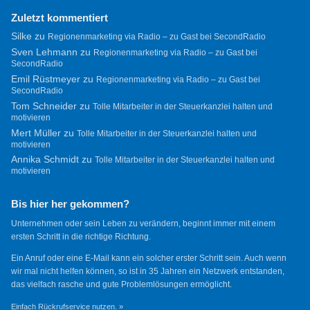
Zuletzt kommentiert
Silke
zu
Regionenmarketing via Radio – zu Gast bei SecondRadio
Sven Lehmann
zu
Regionenmarketing via Radio – zu Gast bei
SecondRadio
Emil Rüstmeyer
zu
Regionenmarketing via Radio – zu Gast bei
SecondRadio
Tom Schneider
zu
Tolle Mitarbeiter in der Steuerkanzlei halten und
motivieren
Mert Müller
zu
Tolle Mitarbeiter in der Steuerkanzlei halten und
motivieren
Annika Schmidt
zu
Tolle Mitarbeiter in der Steuerkanzlei halten und
motivieren
Bis hier her gekommen?
Unternehmen oder sein Leben zu verändern, beginnt immer mit einem
ersten Schritt in die richtige Richtung.
Ein Anruf oder eine E-Mail kann ein solcher erster Schritt sein. Auch wenn
wir mal nicht helfen können, so ist in 35 Jahren ein Netzwerk entstanden,
das vielfach rasche und gute Problemlösungen ermöglicht.
Einfach Rückrufservice nutzen. »