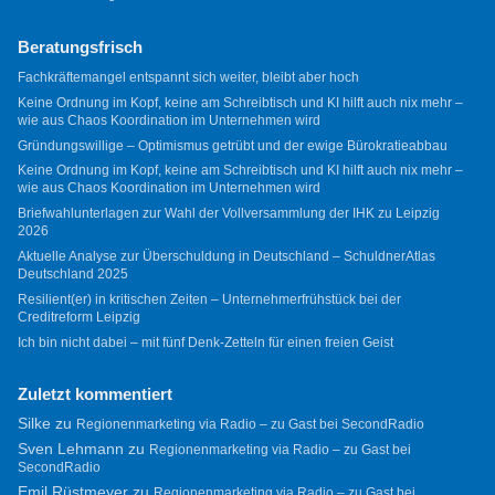
Beratungsfrisch
Fachkräftemangel entspannt sich weiter, bleibt aber hoch
Keine Ordnung im Kopf, keine am Schreibtisch und KI hilft auch nix mehr –
wie aus Chaos Koordination im Unternehmen wird
Gründungswillige – Optimismus getrübt und der ewige Bürokratieabbau
Keine Ordnung im Kopf, keine am Schreibtisch und KI hilft auch nix mehr –
wie aus Chaos Koordination im Unternehmen wird
Briefwahlunterlagen zur Wahl der Vollversammlung der IHK zu Leipzig
2026
Aktuelle Analyse zur Überschuldung in Deutschland – SchuldnerAtlas
Deutschland 2025
Resilient(er) in kritischen Zeiten – Unternehmerfrühstück bei der
Creditreform Leipzig
Ich bin nicht dabei – mit fünf Denk-Zetteln für einen freien Geist
Zuletzt kommentiert
Silke
zu
Regionenmarketing via Radio – zu Gast bei SecondRadio
Sven Lehmann
zu
Regionenmarketing via Radio – zu Gast bei
SecondRadio
Emil Rüstmeyer
zu
Regionenmarketing via Radio – zu Gast bei