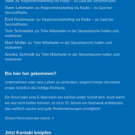
Silke
zu
Regionenmarketing via Radio – zu Gast bei SecondRadio
Sven Lehmann
zu
Regionenmarketing via Radio – zu Gast bei
SecondRadio
Emil Rüstmeyer
zu
Regionenmarketing via Radio – zu Gast bei
SecondRadio
Tom Schneider
zu
Tolle Mitarbeiter in der Steuerkanzlei halten und
motivieren
Mert Müller
zu
Tolle Mitarbeiter in der Steuerkanzlei halten und
motivieren
Annika Schmidt
zu
Tolle Mitarbeiter in der Steuerkanzlei halten und
motivieren
Bis hier her gekommen?
Unternehmen oder sein Leben zu verändern, beginnt immer mit einem
ersten Schritt in die richtige Richtung.
Ein Anruf oder eine E-Mail kann ein solcher erster Schritt sein. Auch wenn
wir mal nicht helfen können, so ist in 35 Jahren ein Netzwerk entstanden,
das vielfach rasche und gute Problemlösungen ermöglicht.
Einfach Rückrufservice nutzen. »
Jetzt Kontakt knüpfen