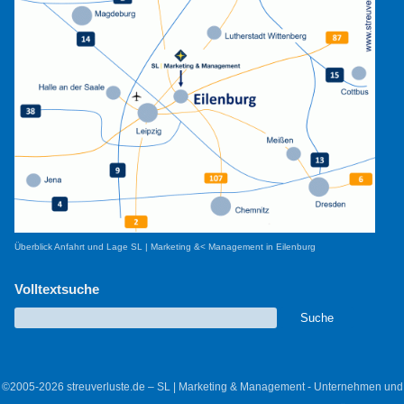
Überblick Anfahrt und Lage SL | Marketing &< Management in Eilenburg
Volltextsuche
©2005-2026 streuverluste.de – SL | Marketing & Management - Unternehmen und