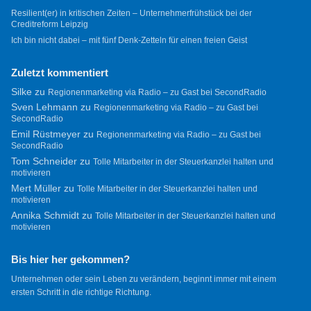
Resilient(er) in kritischen Zeiten – Unternehmerfrühstück bei der
Creditreform Leipzig
Ich bin nicht dabei – mit fünf Denk-Zetteln für einen freien Geist
Zuletzt kommentiert
Silke
zu
Regionenmarketing via Radio – zu Gast bei SecondRadio
Sven Lehmann
zu
Regionenmarketing via Radio – zu Gast bei
SecondRadio
Emil Rüstmeyer
zu
Regionenmarketing via Radio – zu Gast bei
SecondRadio
Tom Schneider
zu
Tolle Mitarbeiter in der Steuerkanzlei halten und
motivieren
Mert Müller
zu
Tolle Mitarbeiter in der Steuerkanzlei halten und
motivieren
Annika Schmidt
zu
Tolle Mitarbeiter in der Steuerkanzlei halten und
motivieren
Bis hier her gekommen?
Unternehmen oder sein Leben zu verändern, beginnt immer mit einem
ersten Schritt in die richtige Richtung.