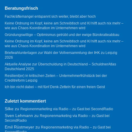
Beratungsfrisch
Fachkräftemangel entspannt sich weiter, bleibt aber hoch
Keine Ordnung im Kopf, keine am Schreibtisch und KI hilft auch nix mehr –
wie aus Chaos Koordination im Unternehmen wird
Gründungswillige – Optimismus getrübt und der ewige Bürokratieabbau
Keine Ordnung im Kopf, keine am Schreibtisch und KI hilft auch nix mehr –
wie aus Chaos Koordination im Unternehmen wird
Briefwahlunterlagen zur Wahl der Vollversammlung der IHK zu Leipzig
2026
Aktuelle Analyse zur Überschuldung in Deutschland – SchuldnerAtlas
Deutschland 2025
Resilient(er) in kritischen Zeiten – Unternehmerfrühstück bei der
Creditreform Leipzig
Ich bin nicht dabei – mit fünf Denk-Zetteln für einen freien Geist
Zuletzt kommentiert
Silke
zu
Regionenmarketing via Radio – zu Gast bei SecondRadio
Sven Lehmann
zu
Regionenmarketing via Radio – zu Gast bei
SecondRadio
Emil Rüstmeyer
zu
Regionenmarketing via Radio – zu Gast bei
SecondRadio