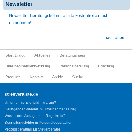
Newsletter
Newsletter Beratungskolumne bitte kostenfrei einfach
mitnehmen!
nach oben
Start Dialog
Aktuelles
Beratungshaus
Unternehmensentwicklung
Personalberatung
Coaching
Produkte
Kontakt
Archiv
Suche
streuverluste.de
Unternehmensleitbild – warum?
Gelingender Wandel im Unternehmensalltag
Was ist der Management-Regelkreis?
Beurteilungsfehler in Personalgesprächen
Prozessberatung für Steuerberater