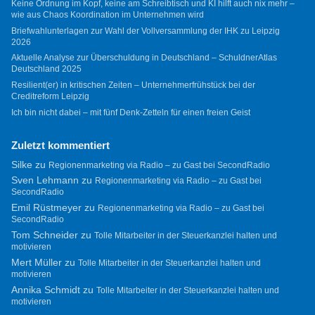
Keine Ordnung im Kopf, keine am Schreibtisch und KI hilft auch nix mehr –
wie aus Chaos Koordination im Unternehmen wird
Briefwahlunterlagen zur Wahl der Vollversammlung der IHK zu Leipzig
2026
Aktuelle Analyse zur Überschuldung in Deutschland – SchuldnerAtlas
Deutschland 2025
Resilient(er) in kritischen Zeiten – Unternehmerfrühstück bei der
Creditreform Leipzig
Ich bin nicht dabei – mit fünf Denk-Zetteln für einen freien Geist
Zuletzt kommentiert
Silke
zu
Regionenmarketing via Radio – zu Gast bei SecondRadio
Sven Lehmann
zu
Regionenmarketing via Radio – zu Gast bei
SecondRadio
Emil Rüstmeyer
zu
Regionenmarketing via Radio – zu Gast bei
SecondRadio
Tom Schneider
zu
Tolle Mitarbeiter in der Steuerkanzlei halten und
motivieren
Mert Müller
zu
Tolle Mitarbeiter in der Steuerkanzlei halten und
motivieren
Annika Schmidt
zu
Tolle Mitarbeiter in der Steuerkanzlei halten und
motivieren