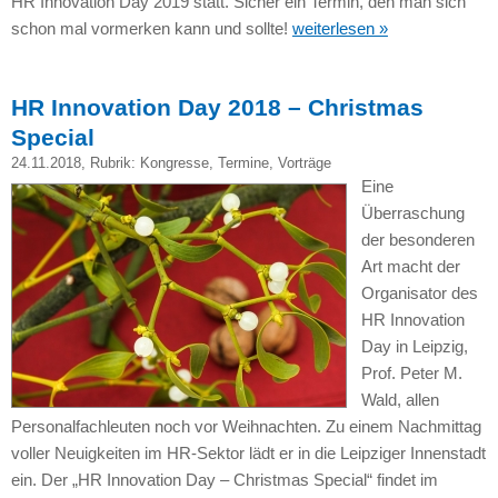
HR Innovation Day 2019 statt. Sicher ein Termin, den man sich
schon mal vormerken kann und sollte!
weiterlesen »
HR Innovation Day 2018 – Christmas
Special
24.11.2018
, Rubrik:
Kongresse
,
Termine
,
Vorträge
Eine
Überraschung
der besonderen
Art macht der
Organisator des
HR Innovation
Day in Leipzig,
Prof. Peter M.
Wald, allen
Personalfachleuten noch vor Weihnachten. Zu einem Nachmittag
voller Neuigkeiten im HR-Sektor lädt er in die Leipziger Innenstadt
ein. Der „HR Innovation Day – Christmas Special“ findet im