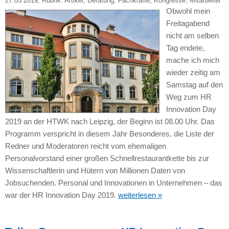
27.05.2019
, Rubrik:
Artikel
,
Beratung
,
Fachkräfte
,
Kongresse
,
Mitarbeiter
Obwohl mein
Freitagabend
nicht am selben
Tag endete,
mache ich mich
wieder zeitig am
Samstag auf den
Weg zum HR
Innovation Day
2019 an der HTWK nach Leipzig, der Beginn ist 08.00 Uhr. Das
Programm verspricht in diesem Jahr Besonderes, die Liste der
Redner und Moderatoren reicht vom ehemaligen
Personalvorstand einer großen Schnellrestaurantkette bis zur
Wissenschaftlerin und Hütern von Millionen Daten von
Jobsuchenden. Personal und Innovationen in Unternehmen – das
war der HR Innovation Day 2019.
weiterlesen »