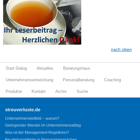
nach oben
Start Dialog
Aktuelles
Beratungshaus
Unternehmensentwicklung
Personalberatung
Coaching
Produkte
Kontakt
Archiv
Suche
streuverluste.de
Unternehmensleitbild – warum?
Gelingender Wandel im Unternehmensalltag
Was ist der Management-Regelkreis?
Beurteilungsfehler in Personalgesprächen