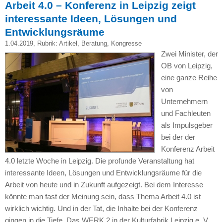
Arbeit 4.0 – Konferenz in Leipzig zeigt
interessante Ideen, Lösungen und
Entwicklungsräume
1.04.2019
, Rubrik:
Artikel
,
Beratung
,
Kongresse
Zwei Minister, der
OB von Leipzig,
eine ganze Reihe
von
Unternehmern
und Fachleuten
als Impulsgeber
bei der der
Konferenz Arbeit
4.0 letzte Woche in Leipzig. Die profunde Veranstaltung hat
interessante Ideen, Lösungen und Entwicklungsräume für die
Arbeit von heute und in Zukunft aufgezeigt. Bei dem Interesse
könnte man fast der Meinung sein, dass Thema Arbeit 4.0 ist
wirklich wichtig. Und in der Tat, die Inhalte bei der Konferenz
gingen in die Tiefe. Das WERK 2 in der Kulturfabrik Leipzig e. V.