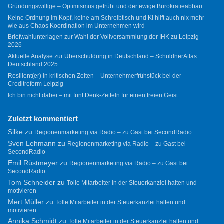
Gründungswillige – Optimismus getrübt und der ewige Bürokratieabbau
Keine Ordnung im Kopf, keine am Schreibtisch und KI hilft auch nix mehr –
wie aus Chaos Koordination im Unternehmen wird
Briefwahlunterlagen zur Wahl der Vollversammlung der IHK zu Leipzig
2026
Aktuelle Analyse zur Überschuldung in Deutschland – SchuldnerAtlas
Deutschland 2025
Resilient(er) in kritischen Zeiten – Unternehmerfrühstück bei der
Creditreform Leipzig
Ich bin nicht dabei – mit fünf Denk-Zetteln für einen freien Geist
Zuletzt kommentiert
Silke
zu
Regionenmarketing via Radio – zu Gast bei SecondRadio
Sven Lehmann
zu
Regionenmarketing via Radio – zu Gast bei
SecondRadio
Emil Rüstmeyer
zu
Regionenmarketing via Radio – zu Gast bei
SecondRadio
Tom Schneider
zu
Tolle Mitarbeiter in der Steuerkanzlei halten und
motivieren
Mert Müller
zu
Tolle Mitarbeiter in der Steuerkanzlei halten und
motivieren
Annika Schmidt
zu
Tolle Mitarbeiter in der Steuerkanzlei halten und