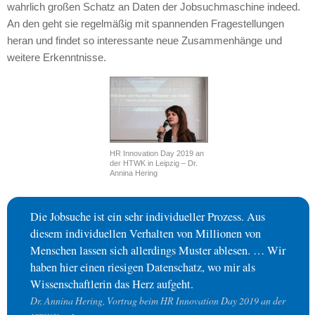
wahrlich großen Schatz an Daten der Jobsuchmaschine indeed.
An den geht sie regelmäßig mit spannenden Fragestellungen
heran und findet so interessante neue Zusammenhänge und
weitere Erkenntnisse.
HR Innovation Day 2019 an
der HTWK in Leipzig – Dr.
Annina Hering
Die Jobsuche ist ein sehr individueller Prozess. Aus
diesem individuellen Verhalten von Millionen von
Menschen lassen sich allerdings Muster ablesen. … Wir
haben hier einen riesigen Datenschatz, wo mir als
Wissenschaftlerin das Herz aufgeht.
Dr. Annina Hering, Vortrag beim HR Innovation Day 2019 an der