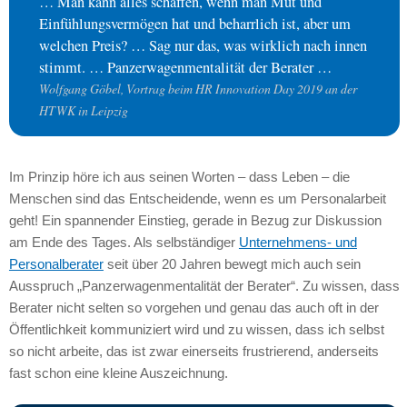
… Man kann alles schaffen, wenn man Mut und
Einfühlungsvermögen hat und beharrlich ist, aber um
welchen Preis? … Sag nur das, was wirklich nach innen
stimmt. … Panzerwagenmentalität der Berater …
Wolfgang Göbel, Vortrag beim HR Innovation Day 2019 an der
HTWK in Leipzig
Im Prinzip höre ich aus seinen Worten – dass Leben – die
Menschen sind das Entscheidende, wenn es um Personalarbeit
geht! Ein spannender Einstieg, gerade in Bezug zur Diskussion
am Ende des Tages. Als selbständiger
Unternehmens- und
Personalberater
seit über 20 Jahren bewegt mich auch sein
Ausspruch „Panzerwagenmentalität der Berater“. Zu wissen, dass
Berater nicht selten so vorgehen und genau das auch oft in der
Öffentlichkeit kommuniziert wird und zu wissen, dass ich selbst
so nicht arbeite, das ist zwar einerseits frustrierend, anderseits
fast schon eine kleine Auszeichnung.