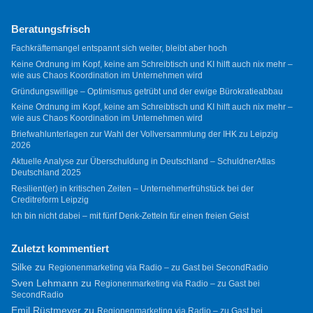
Beratungsfrisch
Fachkräftemangel entspannt sich weiter, bleibt aber hoch
Keine Ordnung im Kopf, keine am Schreibtisch und KI hilft auch nix mehr –
wie aus Chaos Koordination im Unternehmen wird
Gründungswillige – Optimismus getrübt und der ewige Bürokratieabbau
Keine Ordnung im Kopf, keine am Schreibtisch und KI hilft auch nix mehr –
wie aus Chaos Koordination im Unternehmen wird
Briefwahlunterlagen zur Wahl der Vollversammlung der IHK zu Leipzig
2026
Aktuelle Analyse zur Überschuldung in Deutschland – SchuldnerAtlas
Deutschland 2025
Resilient(er) in kritischen Zeiten – Unternehmerfrühstück bei der
Creditreform Leipzig
Ich bin nicht dabei – mit fünf Denk-Zetteln für einen freien Geist
Zuletzt kommentiert
Silke
zu
Regionenmarketing via Radio – zu Gast bei SecondRadio
Sven Lehmann
zu
Regionenmarketing via Radio – zu Gast bei
SecondRadio
Emil Rüstmeyer
zu
Regionenmarketing via Radio – zu Gast bei