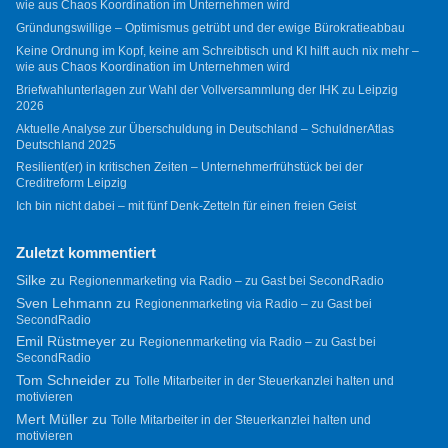
wie aus Chaos Koordination im Unternehmen wird
Gründungswillige – Optimismus getrübt und der ewige Bürokratieabbau
Keine Ordnung im Kopf, keine am Schreibtisch und KI hilft auch nix mehr –
wie aus Chaos Koordination im Unternehmen wird
Briefwahlunterlagen zur Wahl der Vollversammlung der IHK zu Leipzig
2026
Aktuelle Analyse zur Überschuldung in Deutschland – SchuldnerAtlas
Deutschland 2025
Resilient(er) in kritischen Zeiten – Unternehmerfrühstück bei der
Creditreform Leipzig
Ich bin nicht dabei – mit fünf Denk-Zetteln für einen freien Geist
Zuletzt kommentiert
Silke
zu
Regionenmarketing via Radio – zu Gast bei SecondRadio
Sven Lehmann
zu
Regionenmarketing via Radio – zu Gast bei
SecondRadio
Emil Rüstmeyer
zu
Regionenmarketing via Radio – zu Gast bei
SecondRadio
Tom Schneider
zu
Tolle Mitarbeiter in der Steuerkanzlei halten und
motivieren
Mert Müller
zu
Tolle Mitarbeiter in der Steuerkanzlei halten und
motivieren