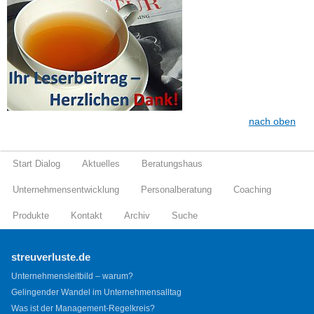
nach oben
Start Dialog
Aktuelles
Beratungshaus
Unternehmensentwicklung
Personalberatung
Coaching
Produkte
Kontakt
Archiv
Suche
streuverluste.de
Unternehmensleitbild – warum?
Gelingender Wandel im Unternehmensalltag
Was ist der Management-Regelkreis?