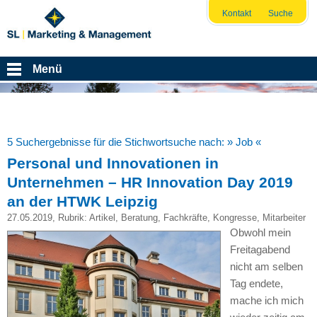
Kontakt
Suche
Menü
5 Suchergebnisse für die Stichwortsuche nach:
» Job «
Personal und Innovationen in
Unternehmen – HR Innovation Day 2019
an der HTWK Leipzig
27.05.2019
, Rubrik:
Artikel
,
Beratung
,
Fachkräfte
,
Kongresse
,
Mitarbeiter
Obwohl mein
Freitagabend
nicht am selben
Tag endete,
mache ich mich