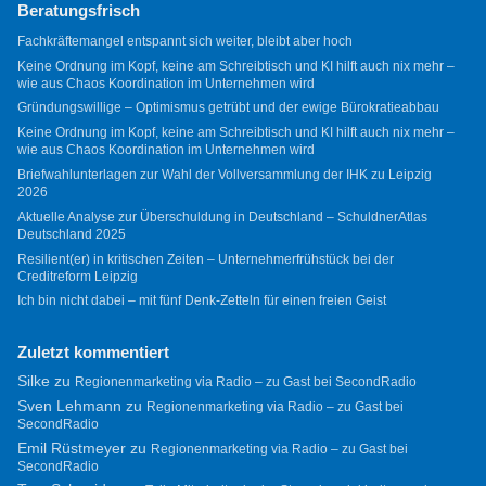
Beratungsfrisch
Fachkräftemangel entspannt sich weiter, bleibt aber hoch
Keine Ordnung im Kopf, keine am Schreibtisch und KI hilft auch nix mehr –
wie aus Chaos Koordination im Unternehmen wird
Gründungswillige – Optimismus getrübt und der ewige Bürokratieabbau
Keine Ordnung im Kopf, keine am Schreibtisch und KI hilft auch nix mehr –
wie aus Chaos Koordination im Unternehmen wird
Briefwahlunterlagen zur Wahl der Vollversammlung der IHK zu Leipzig
2026
Aktuelle Analyse zur Überschuldung in Deutschland – SchuldnerAtlas
Deutschland 2025
Resilient(er) in kritischen Zeiten – Unternehmerfrühstück bei der
Creditreform Leipzig
Ich bin nicht dabei – mit fünf Denk-Zetteln für einen freien Geist
Zuletzt kommentiert
Silke
zu
Regionenmarketing via Radio – zu Gast bei SecondRadio
Sven Lehmann
zu
Regionenmarketing via Radio – zu Gast bei
SecondRadio
Emil Rüstmeyer
zu
Regionenmarketing via Radio – zu Gast bei
SecondRadio