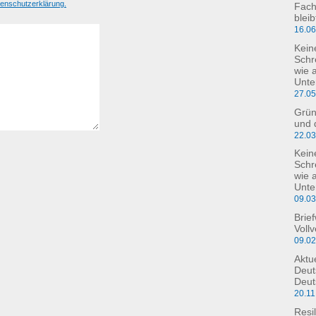
enschutzerklärung.
Fach
blei
16.0
Kein
Schr
wie 
Unte
27.0
Grün
und 
22.0
Kein
Schre
wie 
Unte
09.0
Brie
Voll
09.0
Aktu
Deut
Deut
20.11
Resil