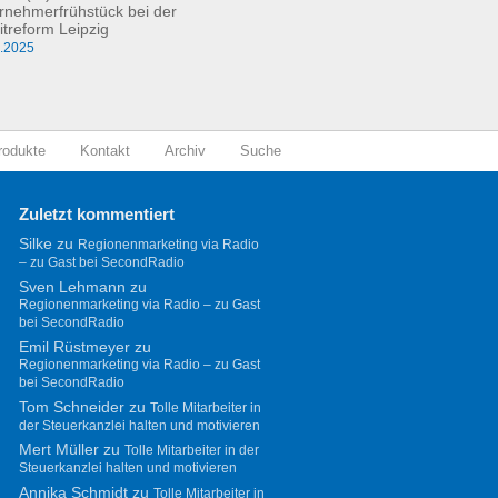
rnehmerfrühstück bei der
itreform Leipzig
0.2025
rodukte
Kontakt
Archiv
Suche
Zuletzt kommentiert
Silke
zu
Regionenmarketing via Radio
– zu Gast bei SecondRadio
Sven Lehmann
zu
Regionenmarketing via Radio – zu Gast
bei SecondRadio
Emil Rüstmeyer
zu
Regionenmarketing via Radio – zu Gast
bei SecondRadio
Tom Schneider
zu
Tolle Mitarbeiter in
der Steuerkanzlei halten und motivieren
Mert Müller
zu
Tolle Mitarbeiter in der
Steuerkanzlei halten und motivieren
Annika Schmidt
zu
Tolle Mitarbeiter in