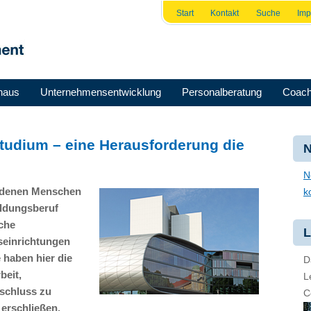
Start
Kontakt
Suche
Im
haus
Unternehmensentwicklung
Personalberatung
Coach
tudium – eine Herausforderung die
N
N
in denen Menschen
k
ildungsberuf
iche
L
seinrichtungen
 haben hier die
D
beit,
L
schluss zu
C
 erschließen.