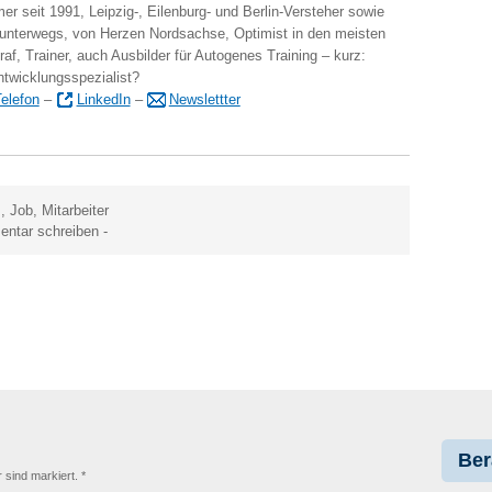
er seit 1991, Leipzig-, Eilenburg- und Berlin-Versteher sowie
 unterwegs, von Herzen Nordsachse, Optimist in den meisten
raf, Trainer, auch Ausbilder für Autogenes Training – kurz:
ntwicklungsspezialist?
elefon
–
LinkedIn
–
Newslettter
m
,
Job
,
Mitarbeiter
ntar schreiben
-
Ber
r sind markiert. *