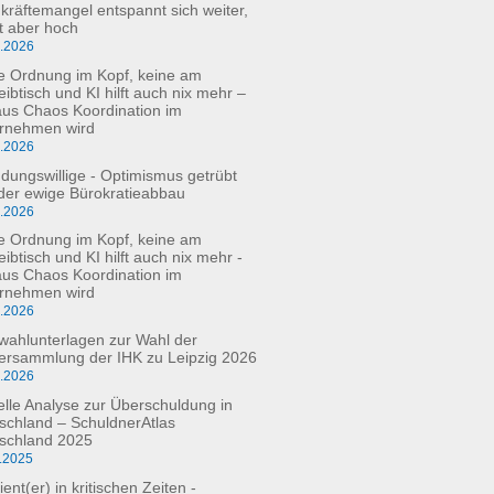
kräftemangel entspannt sich weiter,
bt aber hoch
6.2026
e Ordnung im Kopf, keine am
eibtisch und KI hilft auch nix mehr –
aus Chaos Koordination im
rnehmen wird
5.2026
dungswillige - Optimismus getrübt
der ewige Bürokratieabbau
3.2026
e Ordnung im Kopf, keine am
ibtisch und KI hilft auch nix mehr -
aus Chaos Koordination im
rnehmen wird
3.2026
fwahlunterlagen zur Wahl der
versammlung der IHK zu Leipzig 2026
2.2026
elle Analyse zur Überschuldung in
schland – SchuldnerAtlas
schland 2025
.2025
ient(er) in kritischen Zeiten -