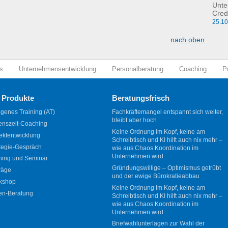
Unte
Cred
25.1
nach oben
s
Unternehmensentwicklung
Personalberatung
Coaching
P
 Produkte
Beratungsfrisch
genes Training (AT)
Fachkräftemangel entspannt sich weiter,
bleibt aber hoch
enszeit-Coaching
Keine Ordnung im Kopf, keine am
ektentwicklung
Schreibtisch und KI hilft auch nix mehr –
tegie-Gespräch
wie aus Chaos Koordination im
Unternehmen wird
ning und Seminar
Gründungswillige – Optimismus getrübt
räge
und der ewige Bürokratieabbau
kshop
Keine Ordnung im Kopf, keine am
en-Beratung
Schreibtisch und KI hilft auch nix mehr –
wie aus Chaos Koordination im
Unternehmen wird
Briefwahlunterlagen zur Wahl der