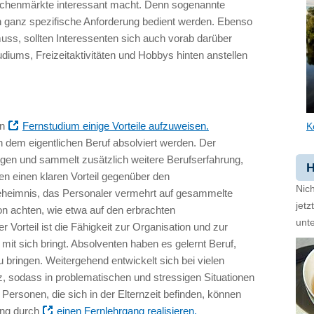
Nischenmärkte interessant macht. Denn sogenannte
 ganz spezifische Anforderung bedient werden. Ebenso
muss, sollten Interessenten sich auch vorab darüber
udiums, Freizeitaktivitäten und Hobbys hinten anstellen
in
Fernstudium einige Vorteile aufzuweisen.
K
 dem eigentlichen Beruf absolviert werden. Der
gen und sammelt zusätzlich weitere Berufserfahrung,
H
n einen klaren Vorteil gegenüber den
Nich
 Geheimnis, das Personaler vermehrt auf gesammelte
jet
ion achten, wie etwa auf den erbrachten
unte
r Vorteil ist die Fähigkeit zur Organisation und zur
 mit sich bringt. Absolventen haben es gelernt Beruf,
 bringen. Weitergehend entwickelt sich bei vielen
, sodass in problematischen und stressigen Situationen
Personen, die sich in der Elternzeit befinden, können
ung durch
einen Fernlehrgang realisieren.