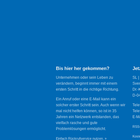
Bis hier her gekommen?
Jet
Unternehmen oder sein Leben zu
SL |
verändern, beginnt immer mit einem
Sve
ersten Schritt in die richtige Richtung.
Dr.-
D-04
Ein Anruf oder eine E-Mail kann ein
solcher erster Schritt sein. Auch wenn wir
Tele
mal nicht helfen können, so ist in 35
Tele
Jahren ein Netzwerk entstanden, das
E-Ma
vielfach rasche und gute
RSS-
Problemlösungen ermöglicht.
Kost
Einfach Rückrufservice nutzen. »