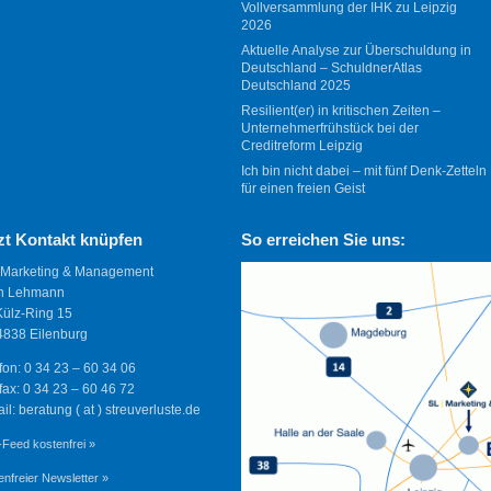
Vollversammlung der IHK zu Leipzig
2026
Aktuelle Analyse zur Überschuldung in
Deutschland – SchuldnerAtlas
Deutschland 2025
Resilient(er) in kritischen Zeiten –
Unternehmerfrühstück bei der
Creditreform Leipzig
Ich bin nicht dabei – mit fünf Denk-Zetteln
für einen freien Geist
zt Kontakt knüpfen
So erreichen Sie uns:
 Marketing & Management
n Lehmann
Külz-Ring 15
838 Eilenburg
fon: 0 34 23 – 60 34 06
fax: 0 34 23 – 60 46 72
il: beratung ( at ) streuverluste.de
Feed kostenfrei »
enfreier Newsletter »