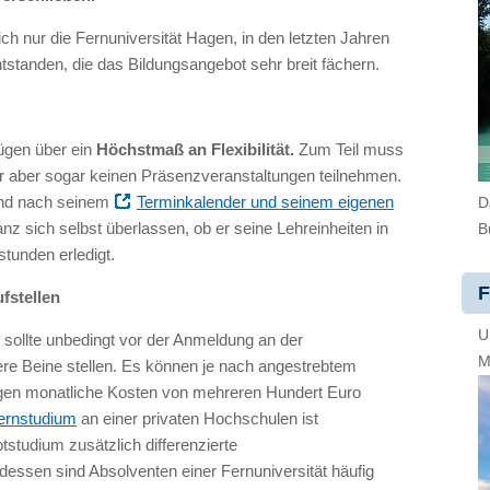
ch nur die Fernuniversität Hagen, in den letzten Jahren
ntstanden, die das Bildungsangebot sehr breit fächern.
fügen über ein
Höchstmaß an Flexibilität.
Zum Teil muss
r aber sogar keinen Präsenzveranstaltungen teilnehmen.
and nach seinem
Terminkalender und seinem eigenen
D
nz sich selbst überlassen, ob er seine Lehreinheiten in
B
tunden erledigt.
F
fstellen
U
, sollte unbedingt vor der Anmeldung an der
M
here Beine stellen. Es können je nach angestrebtem
ngen monatliche Kosten von mehreren Hundert Euro
Fernstudium
an einer privaten Hochschulen ist
ptstudium zusätzlich differenzierte
dessen sind Absolventen einer Fernuniversität häufig