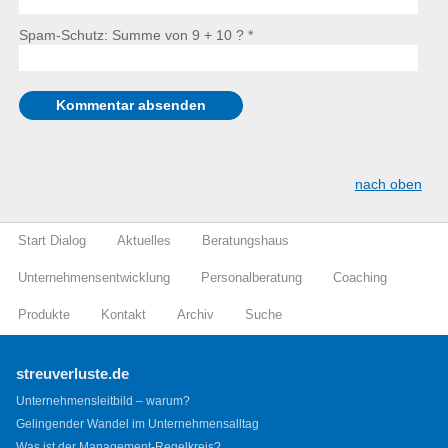
Spam-Schutz: Summe von 9 + 10 ?
*
nach oben
Start Dialog
Aktuelles
Beratungshaus
Unternehmensentwicklung
Personalberatung
Coaching
Produkte
Kontakt
Archiv
Suche
streuverluste.de
Unternehmensleitbild – warum?
Gelingender Wandel im Unternehmensalltag
Was ist der Management-Regelkreis?