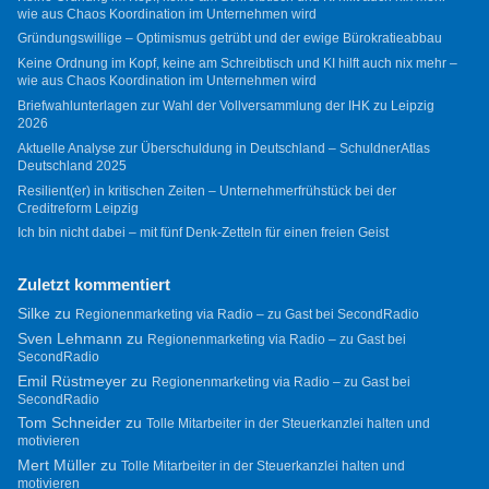
wie aus Chaos Koordination im Unternehmen wird
Gründungswillige – Optimismus getrübt und der ewige Bürokratieabbau
Keine Ordnung im Kopf, keine am Schreibtisch und KI hilft auch nix mehr –
wie aus Chaos Koordination im Unternehmen wird
Briefwahlunterlagen zur Wahl der Vollversammlung der IHK zu Leipzig
2026
Aktuelle Analyse zur Überschuldung in Deutschland – SchuldnerAtlas
Deutschland 2025
Resilient(er) in kritischen Zeiten – Unternehmerfrühstück bei der
Creditreform Leipzig
Ich bin nicht dabei – mit fünf Denk-Zetteln für einen freien Geist
Zuletzt kommentiert
Silke
zu
Regionenmarketing via Radio – zu Gast bei SecondRadio
Sven Lehmann
zu
Regionenmarketing via Radio – zu Gast bei
SecondRadio
Emil Rüstmeyer
zu
Regionenmarketing via Radio – zu Gast bei
SecondRadio
Tom Schneider
zu
Tolle Mitarbeiter in der Steuerkanzlei halten und
motivieren
Mert Müller
zu
Tolle Mitarbeiter in der Steuerkanzlei halten und
motivieren