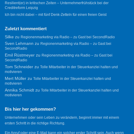
Resilient(er) in kritischen Zeiten – Unternehmerfrühstück bei der
Creditreform Leipzig
Ich bin nicht dabei – mit fünf Denk-Zetteln für einen freien Geist
Zuletzt kommentiert
Silke
zu
Regionenmarketing via Radio – zu Gast bei SecondRadio
Sven Lehmann
zu
Regionenmarketing via Radio – zu Gast bei
SecondRadio
Emil Rüstmeyer
zu
Regionenmarketing via Radio – zu Gast bei
SecondRadio
Tom Schneider
zu
Tolle Mitarbeiter in der Steuerkanzlei halten und
motivieren
Mert Müller
zu
Tolle Mitarbeiter in der Steuerkanzlei halten und
motivieren
Annika Schmidt
zu
Tolle Mitarbeiter in der Steuerkanzlei halten und
motivieren
Bis hier her gekommen?
Unternehmen oder sein Leben zu verändern, beginnt immer mit einem
ersten Schritt in die richtige Richtung.
Ein Anruf oder eine E-Mail kann ein solcher erster Schritt sein. Auch wenn