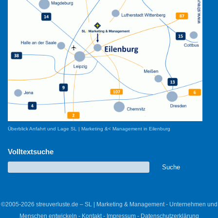
Überblick Anfahrt und Lage SL | Marketing &< Management in Eilenburg
Volltextsuche
©2005-2026 streuverluste.de – SL | Marketing & Management - Unternehmen und
Menschen entwickeln -
Kontakt
-
Impressum
-
Datenschutzerklärung