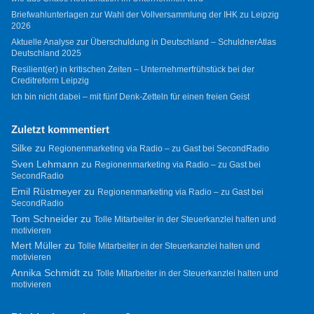
Briefwahlunterlagen zur Wahl der Vollversammlung der IHK zu Leipzig
2026
Aktuelle Analyse zur Überschuldung in Deutschland – SchuldnerAtlas
Deutschland 2025
Resilient(er) in kritischen Zeiten – Unternehmerfrühstück bei der
Creditreform Leipzig
Ich bin nicht dabei – mit fünf Denk-Zetteln für einen freien Geist
Zuletzt kommentiert
Silke
zu
Regionenmarketing via Radio – zu Gast bei SecondRadio
Sven Lehmann
zu
Regionenmarketing via Radio – zu Gast bei
SecondRadio
Emil Rüstmeyer
zu
Regionenmarketing via Radio – zu Gast bei
SecondRadio
Tom Schneider
zu
Tolle Mitarbeiter in der Steuerkanzlei halten und
motivieren
Mert Müller
zu
Tolle Mitarbeiter in der Steuerkanzlei halten und
motivieren
Annika Schmidt
zu
Tolle Mitarbeiter in der Steuerkanzlei halten und
motivieren