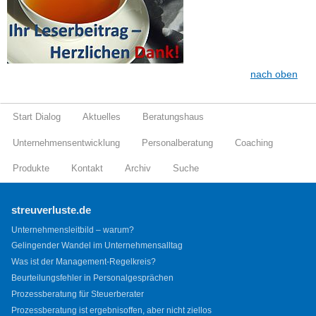
nach oben
Start Dialog
Aktuelles
Beratungshaus
Unternehmensentwicklung
Personalberatung
Coaching
Produkte
Kontakt
Archiv
Suche
streuverluste.de
Unternehmensleitbild – warum?
Gelingender Wandel im Unternehmensalltag
Was ist der Management-Regelkreis?
Beurteilungsfehler in Personalgesprächen
Prozessberatung für Steuerberater
Prozessberatung ist ergebnisoffen, aber nicht ziellos