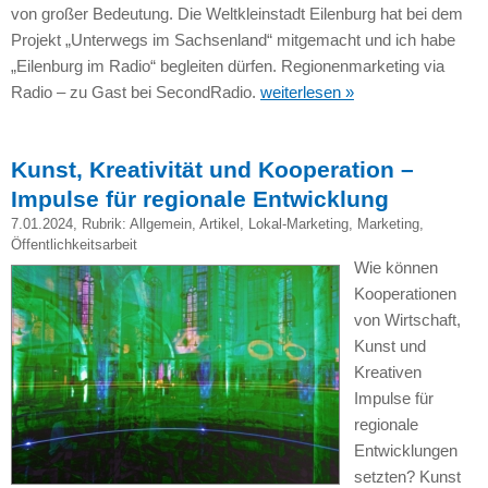
von großer Bedeutung. Die Weltkleinstadt Eilenburg hat bei dem
Projekt „Unterwegs im Sachsenland“ mitgemacht und ich habe
„Eilenburg im Radio“ begleiten dürfen. Regionenmarketing via
Radio – zu Gast bei SecondRadio.
weiterlesen »
Kunst, Kreativität und Kooperation –
Impulse für regionale Entwicklung
7.01.2024
, Rubrik:
Allgemein
,
Artikel
,
Lokal-Marketing
,
Marketing
,
Öffentlichkeitsarbeit
Wie können
Kooperationen
von Wirtschaft,
Kunst und
Kreativen
Impulse für
regionale
Entwicklungen
setzten? Kunst