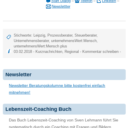
Start Dialog
–
Telefon
–
LinkedIn
–
Newslettter
Stichworte:
Leipzig
,
Prozessberater
,
Steuerberater
,
Unternehmensberater
,
unternehmensWert:Mensch
,
unternehmensWert:Mensch plus
03.02.2018 -
Kurznachrichten
,
Regional
-
Kommentar schreiben
-
Newsletter
Newsletter Beratungskolumne bitte kostenfrei einfach
mitnehmen!
Lebenszeit-Coaching Buch
Das Buch Lebenszeit-Coaching von Sven Lehmann führt Sie
systematisch durch ein Coaching mit Fragen und Bildern.