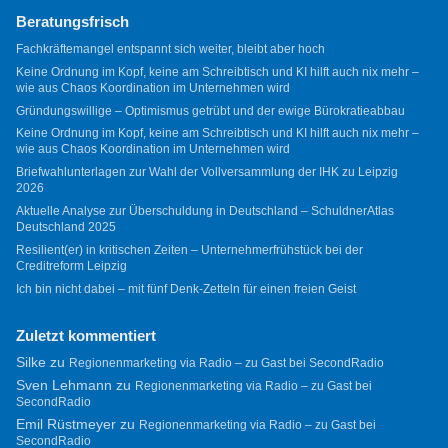
Beratungsfrisch
Fachkräftemangel entspannt sich weiter, bleibt aber hoch
Keine Ordnung im Kopf, keine am Schreibtisch und KI hilft auch nix mehr –
wie aus Chaos Koordination im Unternehmen wird
Gründungswillige – Optimismus getrübt und der ewige Bürokratieabbau
Keine Ordnung im Kopf, keine am Schreibtisch und KI hilft auch nix mehr –
wie aus Chaos Koordination im Unternehmen wird
Briefwahlunterlagen zur Wahl der Vollversammlung der IHK zu Leipzig
2026
Aktuelle Analyse zur Überschuldung in Deutschland – SchuldnerAtlas
Deutschland 2025
Resilient(er) in kritischen Zeiten – Unternehmerfrühstück bei der
Creditreform Leipzig
Ich bin nicht dabei – mit fünf Denk-Zetteln für einen freien Geist
Zuletzt kommentiert
Silke
zu
Regionenmarketing via Radio – zu Gast bei SecondRadio
Sven Lehmann
zu
Regionenmarketing via Radio – zu Gast bei
SecondRadio
Emil Rüstmeyer
zu
Regionenmarketing via Radio – zu Gast bei
SecondRadio