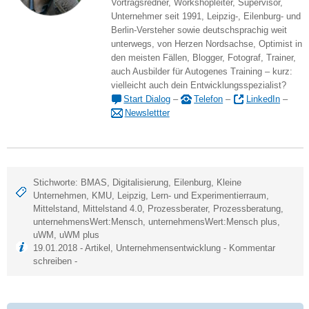
Vortragsredner, Workshopleiter, Supervisor,
Unternehmer seit 1991, Leipzig-, Eilenburg- und
Berlin-Versteher sowie deutschsprachig weit
unterwegs, von Herzen Nordsachse, Optimist in
den meisten Fällen, Blogger, Fotograf, Trainer,
auch Ausbilder für Autogenes Training – kurz:
vielleicht auch dein Entwicklungsspezialist?
Start Dialog
–
Telefon
–
LinkedIn
–
Newslettter
Stichworte:
BMAS
,
Digitalisierung
,
Eilenburg
,
Kleine
Unternehmen
,
KMU
,
Leipzig
,
Lern- und Experimentierraum
,
Mittelstand
,
Mittelstand 4.0
,
Prozessberater
,
Prozessberatung
,
unternehmensWert:Mensch
,
unternehmensWert:Mensch plus
,
uWM
,
uWM plus
19.01.2018 -
Artikel
,
Unternehmensentwicklung
-
Kommentar
schreiben
-