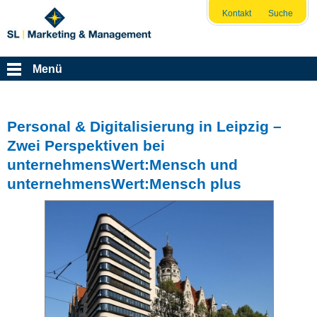
Kontakt
Suche
Menü
Personal & Digitalisierung in Leipzig –
Zwei Perspektiven bei
unternehmensWert:Mensch und
unternehmensWert:Mensch plus