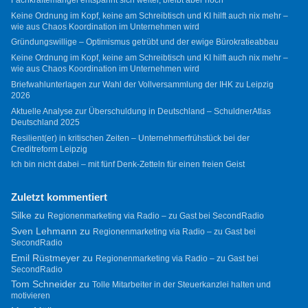
Keine Ordnung im Kopf, keine am Schreibtisch und KI hilft auch nix mehr –
wie aus Chaos Koordination im Unternehmen wird
Gründungswillige – Optimismus getrübt und der ewige Bürokratieabbau
Keine Ordnung im Kopf, keine am Schreibtisch und KI hilft auch nix mehr –
wie aus Chaos Koordination im Unternehmen wird
Briefwahlunterlagen zur Wahl der Vollversammlung der IHK zu Leipzig
2026
Aktuelle Analyse zur Überschuldung in Deutschland – SchuldnerAtlas
Deutschland 2025
Resilient(er) in kritischen Zeiten – Unternehmerfrühstück bei der
Creditreform Leipzig
Ich bin nicht dabei – mit fünf Denk-Zetteln für einen freien Geist
Zuletzt kommentiert
Silke
zu
Regionenmarketing via Radio – zu Gast bei SecondRadio
Sven Lehmann
zu
Regionenmarketing via Radio – zu Gast bei
SecondRadio
Emil Rüstmeyer
zu
Regionenmarketing via Radio – zu Gast bei
SecondRadio
Tom Schneider
zu
Tolle Mitarbeiter in der Steuerkanzlei halten und
motivieren