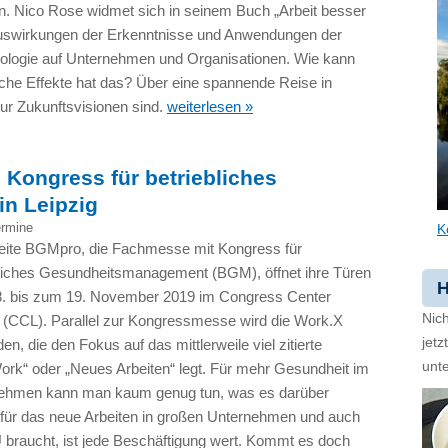
n. Nico Rose widmet sich in seinem Buch „Arbeit besser
swirkungen der Erkenntnisse und Anwendungen der
hologie auf Unternehmen und Organisationen. Wie kann
he Effekte hat das? Über eine spannende Reise in
 nur Zukunftsvisionen sind.
weiterlesen »
ongress für betriebliches
n Leipzig
ermine
K
eite BGMpro, die Fachmesse mit Kongress für
bliches Gesundheitsmanagement (BGM), öffnet ihre Türen
H
. bis zum 19. November 2019 im Congress Center
Nich
g (CCL). Parallel zur Kongressmesse wird die Work.X
jet
nden, die den Fokus auf das mittlerweile viel zitierte
unte
rk“ oder „Neues Arbeiten“ legt. Für mehr Gesundheit im
ehmen kann man kaum genug tun, was es darüber
 für das neue Arbeiten in großen Unternehmen und auch
 braucht, ist jede Beschäftigung wert. Kommt es doch