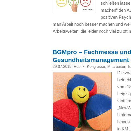
schließen lasse
machen“ den Au
positiven Psyc
man Arbeit noch besser machen und welc
Arbeitswelten, die leider noch viel zu oft
BGMpro – Fachmesse und K
Gesundheitsmanagement i
29.07.2019
, Rubrik:
Kongresse
,
Mitarbeiter
,
T
Die zw
betrie
vom 18
Leipzi
stattfi
„NewWo
Untern
hinaus
in KMU