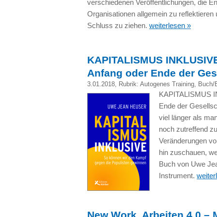
verschiedenen Veröffentlichungen, die 
Organisationen allgemein zu reflektieren
Schluss zu ziehen.
weiterlesen »
KAPITALISMUS INKLUSIVE –
Anfang oder Ende der Gese
3.01.2018
, Rubrik:
Autogenes Training
,
Buch/
KAPITALISMUS INK
Ende der Gesellsc
viel länger als ma
noch zutreffend zu
Veränderungen vol
hin zuschauen, we
Buch von Uwe Jean
Instrument.
weiter
New Work, Arbeiten 4.0 – M