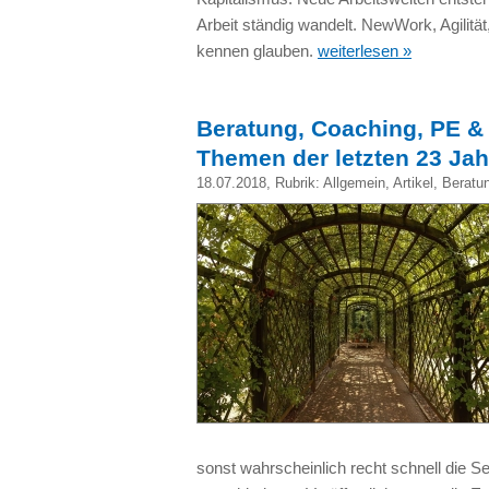
Arbeit ständig wandelt. NewWork, Agilität,
kennen glauben.
weiterlesen »
Beratung, Coaching, PE & 
Themen der letzten 23 Jahr
18.07.2018
, Rubrik:
Allgemein
,
Artikel
,
Beratu
sonst wahrscheinlich recht schnell die S