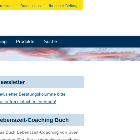
pressum
Datenschutz
Ihr Leser-Beitrag
ing
Produkte
Suche
ewsletter
ewsletter Beratungskolumne bitte
ostenfrei einfach mitnehmen!
ebenszeit-Coaching Buch
as Buch Lebenszeit-Coaching von Sven
ehmann führt Sie systematisch durch ein