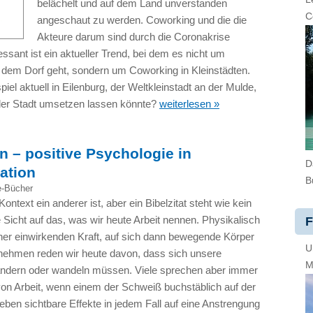
belächelt und auf dem Land unverstanden
C
angeschaut zu werden. Coworking und die die
Akteure darum sind durch die Coronakrise
essant ist ein aktueller Trend, bei dem es nicht um
f dem Dorf geht, sondern um Coworking in Kleinstädten.
el aktuell in Eilenburg, der Weltkleinstadt an der Mulde,
 der Stadt umsetzen lassen könnte?
weiterlesen »
 – positive Psychologie in
D
ation
B
e-Bücher
ntext ein anderer ist, aber ein Bibelzitat steht wie kein
e Sicht auf das, was wir heute Arbeit nennen. Physikalisch
F
einer einwirkenden Kraft, auf sich dann bewegende Körper
U
rnehmen reden wir heute davon, dass sich unsere
M
ändern oder wandeln müssen. Viele sprechen aber immer
on Arbeit, wenn einem der Schweiß buchstäblich auf der
 eben sichtbare Effekte in jedem Fall auf eine Anstrengung