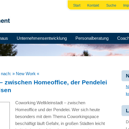
Start
Kontakt
Suche
Im
haus
Unternehmensentwicklung
Personalberatung
Coach
e nach:
» New Work «
N
– zwischen Homeoffice, der Pendelei
N
lsen
k
Coworking Weltkleinstadt – zwischen
Homeoffice und der Pendelei. Wer sich heute
L
besonders mit dem Thema Coworkingspace
D
beschäftigt läuft Gefahr, in großen Städten leicht
L