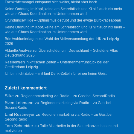
Fachkräftemangel entspannt sich weiter, bleibt aber hoch
Keine Ordnung im Kopf, keine am Schreibtisch und KI hilft auch nix mehr –
wie aus Chaos Koordination im Unternehmen wird
Gründungswillige – Optimismus getrübt und der ewige Bürokratieabbau
Keine Ordnung im Kopf, keine am Schreibtisch und KI hilft auch nix mehr –
wie aus Chaos Koordination im Unternehmen wird
Briefwahlunterlagen zur Wahl der Vollversammlung der IHK zu Leipzig
2026
Aktuelle Analyse zur Überschuldung in Deutschland – SchuldnerAtlas
Deutschland 2025
Resilient(er) in kritischen Zeiten – Unternehmerfrühstück bei der
Creditreform Leipzig
Ich bin nicht dabei – mit fünf Denk-Zetteln für einen freien Geist
Zuletzt kommentiert
Silke
zu
Regionenmarketing via Radio – zu Gast bei SecondRadio
Sven Lehmann
zu
Regionenmarketing via Radio – zu Gast bei
SecondRadio
Emil Rüstmeyer
zu
Regionenmarketing via Radio – zu Gast bei
SecondRadio
Tom Schneider
zu
Tolle Mitarbeiter in der Steuerkanzlei halten und
motivieren