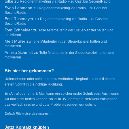
Silke
zu
Regionenmarketing via Radio – zu Gast bei SecondRadio
Sven Lehmann
zu
Regionenmarketing via Radio – zu Gast bei
SecondRadio
Emil Rüstmeyer
zu
Regionenmarketing via Radio – zu Gast bei
SecondRadio
Tom Schneider
zu
Tolle Mitarbeiter in der Steuerkanzlei halten und
motivieren
Mert Müller
zu
Tolle Mitarbeiter in der Steuerkanzlei halten und
motivieren
Annika Schmidt
zu
Tolle Mitarbeiter in der Steuerkanzlei halten und
motivieren
Bis hier her gekommen?
Unternehmen oder sein Leben zu verändern, beginnt immer mit einem
ersten Schritt in die richtige Richtung.
Ein Anruf oder eine E-Mail kann ein solcher erster Schritt sein. Auch wenn
wir mal nicht helfen können, so ist in 35 Jahren ein Netzwerk entstanden,
das vielfach rasche und gute Problemlösungen ermöglicht.
Einfach Rückrufservice nutzen. »
Jetzt Kontakt knüpfen