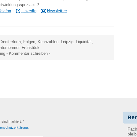
ntwicklungsspezialist?
elefon
–
LinkedIn
–
Newslettter
Creditreform
,
Folgen
,
Kennzahlen
,
Leipzig
,
Liquidität
,
nternehmer. Frühstück
ung
-
Kommentar schreiben
-
Ber
r sind markiert. *
enschutzerklärung.
Fach
blei