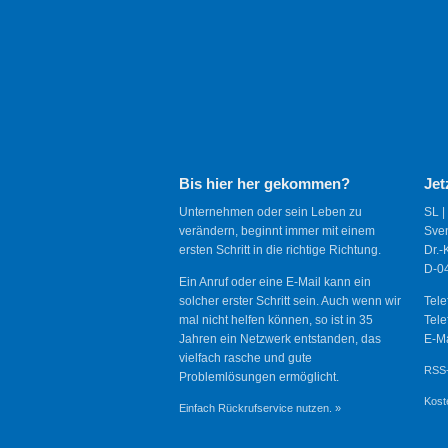
Bis hier her gekommen?
Jet
Unternehmen oder sein Leben zu
SL |
verändern, beginnt immer mit einem
Sve
ersten Schritt in die richtige Richtung.
Dr.-
D-04
Ein Anruf oder eine E-Mail kann ein
solcher erster Schritt sein. Auch wenn wir
Tele
mal nicht helfen können, so ist in 35
Tele
Jahren ein Netzwerk entstanden, das
E-Ma
vielfach rasche und gute
RSS-
Problemlösungen ermöglicht.
Kost
Einfach Rückrufservice nutzen. »