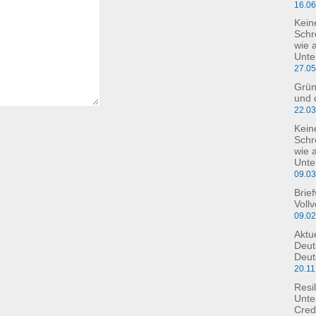
16.0
Kein
Schr
wie 
Unte
27.0
Grün
und 
22.0
Kein
Schre
wie 
Unte
09.0
Brie
Voll
09.0
Aktu
Deut
Deut
20.11
Resil
Unte
Cred