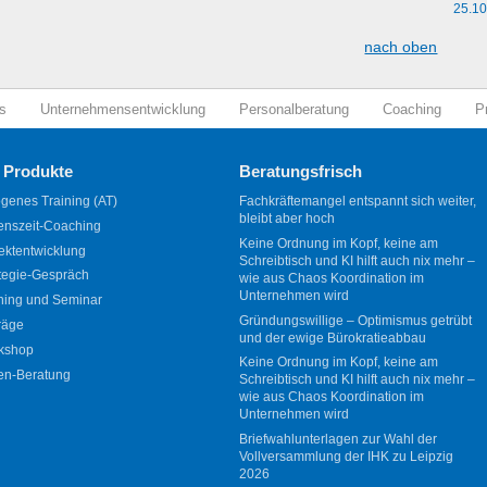
25.1
nach oben
s
Unternehmensentwicklung
Personalberatung
Coaching
P
 Produkte
Beratungsfrisch
genes Training (AT)
Fachkräftemangel entspannt sich weiter,
bleibt aber hoch
enszeit-Coaching
Keine Ordnung im Kopf, keine am
ektentwicklung
Schreibtisch und KI hilft auch nix mehr –
tegie-Gespräch
wie aus Chaos Koordination im
Unternehmen wird
ning und Seminar
Gründungswillige – Optimismus getrübt
räge
und der ewige Bürokratieabbau
kshop
Keine Ordnung im Kopf, keine am
en-Beratung
Schreibtisch und KI hilft auch nix mehr –
wie aus Chaos Koordination im
Unternehmen wird
Briefwahlunterlagen zur Wahl der
Vollversammlung der IHK zu Leipzig
2026