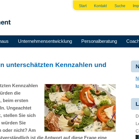
Start
Kontakt
Suche
Im
haus
Unternehmensentwicklung
Personalberatung
Coach
von unterschätzten Kennzahlen und
N
N
ätzten Kennzahlen
k
ürden die
n, beim ersten
L
ln. Ungeachtet
, stellen Sie sich
D
u würden Sie
L
n oder nicht? Am
C
verständlich ist die Antwort auf diese Frage eine