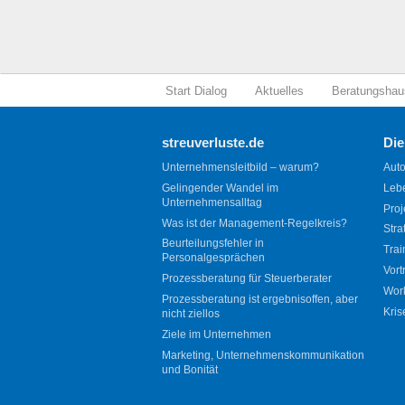
Start Dialog
Aktuelles
Beratungshau
streuverluste.de
Die
Unternehmensleitbild – warum?
Auto
Gelingender Wandel im
Leb
Unternehmensalltag
Proj
Was ist der Management-Regelkreis?
Stra
Beurteilungsfehler in
Trai
Personalgesprächen
Vort
Prozessberatung für Steuerberater
Wor
Prozessberatung ist ergebnisoffen, aber
Kris
nicht ziellos
Ziele im Unternehmen
Marketing, Unternehmenskommunikation
und Bonität