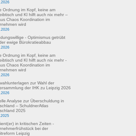
6.2026
e Ordnung im Kopf, keine am
eibtisch und KI hilft auch nix mehr –
aus Chaos Koordination im
rnehmen wird
5.2026
dungswillige - Optimismus getrübt
der ewige Bürokratieabbau
3.2026
e Ordnung im Kopf, keine am
ibtisch und KI hilft auch nix mehr -
aus Chaos Koordination im
rnehmen wird
3.2026
fwahlunterlagen zur Wahl der
versammlung der IHK zu Leipzig 2026
2.2026
elle Analyse zur Überschuldung in
schland – SchuldnerAtlas
schland 2025
.2025
ient(er) in kritischen Zeiten -
rnehmerfrühstück bei der
itreform Leipzig