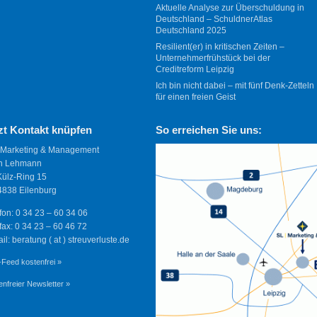
Aktuelle Analyse zur Überschuldung in
Deutschland – SchuldnerAtlas
Deutschland 2025
Resilient(er) in kritischen Zeiten –
Unternehmerfrühstück bei der
Creditreform Leipzig
Ich bin nicht dabei – mit fünf Denk-Zetteln
für einen freien Geist
zt Kontakt knüpfen
So erreichen Sie uns:
 Marketing & Management
n Lehmann
Külz-Ring 15
838 Eilenburg
fon: 0 34 23 – 60 34 06
fax: 0 34 23 – 60 46 72
il: beratung ( at ) streuverluste.de
Feed kostenfrei »
enfreier Newsletter »