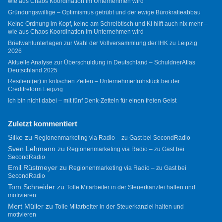
wie aus Chaos Koordination im Unternehmen wird
Gründungswillige – Optimismus getrübt und der ewige Bürokratieabbau
Keine Ordnung im Kopf, keine am Schreibtisch und KI hilft auch nix mehr –
wie aus Chaos Koordination im Unternehmen wird
Briefwahlunterlagen zur Wahl der Vollversammlung der IHK zu Leipzig
2026
Aktuelle Analyse zur Überschuldung in Deutschland – SchuldnerAtlas
Deutschland 2025
Resilient(er) in kritischen Zeiten – Unternehmerfrühstück bei der
Creditreform Leipzig
Ich bin nicht dabei – mit fünf Denk-Zetteln für einen freien Geist
Zuletzt kommentiert
Silke
zu
Regionenmarketing via Radio – zu Gast bei SecondRadio
Sven Lehmann
zu
Regionenmarketing via Radio – zu Gast bei
SecondRadio
Emil Rüstmeyer
zu
Regionenmarketing via Radio – zu Gast bei
SecondRadio
Tom Schneider
zu
Tolle Mitarbeiter in der Steuerkanzlei halten und
motivieren
Mert Müller
zu
Tolle Mitarbeiter in der Steuerkanzlei halten und
motivieren