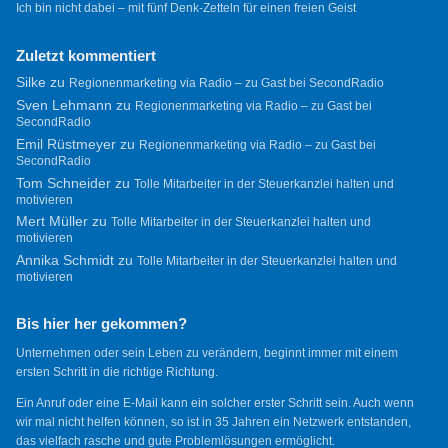
Ich bin nicht dabei – mit fünf Denk-Zetteln für einen freien Geist
Zuletzt kommentiert
Silke
zu
Regionenmarketing via Radio – zu Gast bei SecondRadio
Sven Lehmann
zu
Regionenmarketing via Radio – zu Gast bei
SecondRadio
Emil Rüstmeyer
zu
Regionenmarketing via Radio – zu Gast bei
SecondRadio
Tom Schneider
zu
Tolle Mitarbeiter in der Steuerkanzlei halten und
motivieren
Mert Müller
zu
Tolle Mitarbeiter in der Steuerkanzlei halten und
motivieren
Annika Schmidt
zu
Tolle Mitarbeiter in der Steuerkanzlei halten und
motivieren
Bis hier her gekommen?
Unternehmen oder sein Leben zu verändern, beginnt immer mit einem
ersten Schritt in die richtige Richtung.
Ein Anruf oder eine E-Mail kann ein solcher erster Schritt sein. Auch wenn
wir mal nicht helfen können, so ist in 35 Jahren ein Netzwerk entstanden,
das vielfach rasche und gute Problemlösungen ermöglicht.