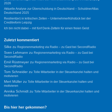
2026
Aktuelle Analyse zur Überschuldung in Deutschland – SchuldnerAtlas
Deutschland 2025
Resilient(er) in kritischen Zeiten – Unternehmerfrühstück bei der
Creditreform Leipzig
Ich bin nicht dabei – mit fünf Denk-Zetteln für einen freien Geist
Zuletzt kommentiert
Silke
zu
Regionenmarketing via Radio – zu Gast bei SecondRadio
Sven Lehmann
zu
Regionenmarketing via Radio – zu Gast bei
SecondRadio
Emil Rüstmeyer
zu
Regionenmarketing via Radio – zu Gast bei
SecondRadio
Tom Schneider
zu
Tolle Mitarbeiter in der Steuerkanzlei halten und
motivieren
Mert Müller
zu
Tolle Mitarbeiter in der Steuerkanzlei halten und
motivieren
Annika Schmidt
zu
Tolle Mitarbeiter in der Steuerkanzlei halten und
motivieren
Bis hier her gekommen?