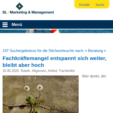
Kontakt
Suche
Menü
197 Suchergebnisse für die Stichwortsuche nach:
» Beratung «
Fachkräftemangel entspannt sich weiter,
bleibt aber hoch
16.06.2026
, Rubrik:
Allgemein
,
Artikel
,
Fachkräfte
Wer denkt, der