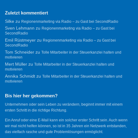
Zuletzt kommentiert
Silke
zu
Regionenmarketing via Radio – zu Gast bei SecondRadio
Sven Lehmann
zu
Regionenmarketing via Radio – zu Gast bei
SecondRadio
Emil Rüstmeyer
zu
Regionenmarketing via Radio – zu Gast bei
SecondRadio
Tom Schneider
zu
Tolle Mitarbeiter in der Steuerkanzlei halten und
motivieren
Mert Müller
zu
Tolle Mitarbeiter in der Steuerkanzlei halten und
motivieren
Annika Schmidt
zu
Tolle Mitarbeiter in der Steuerkanzlei halten und
motivieren
Bis hier her gekommen?
Unternehmen oder sein Leben zu verändern, beginnt immer mit einem
ersten Schritt in die richtige Richtung.
Ein Anruf oder eine E-Mail kann ein solcher erster Schritt sein. Auch wenn
wir mal nicht helfen können, so ist in 35 Jahren ein Netzwerk entstanden,
das vielfach rasche und gute Problemlösungen ermöglicht.