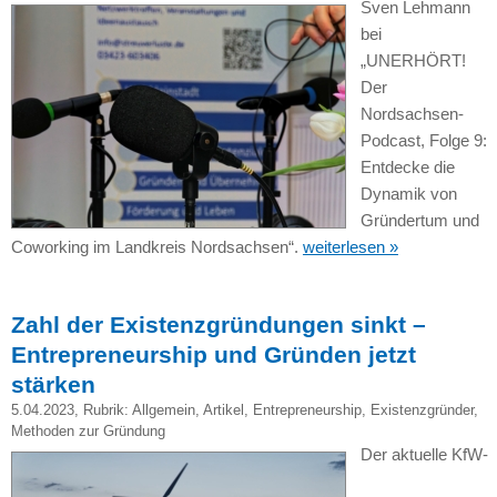
Sven Lehmann
bei
„UNERHÖRT!
Der
Nordsachsen-
Podcast, Folge 9:
Entdecke die
Dynamik von
Gründertum und
Coworking im Landkreis Nordsachsen“.
weiterlesen »
Zahl der Existenzgründungen sinkt –
Entrepreneurship und Gründen jetzt
stärken
5.04.2023
, Rubrik:
Allgemein
,
Artikel
,
Entrepreneurship
,
Existenzgründer
,
Methoden zur Gründung
Der aktuelle KfW-