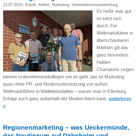
23.07.2019
, Rubrik:
Artikel
,
Marketing
,
Unternehmensentwicklung
Es heißt: was gut
ist setzt sich
durch. Für
Weltmarktführer in
überschaubaren
Märkten gilt das
ganz besonders.
Hidden
Champions zeigen
kleinen Unternehmenskollegen wie es geht, das ist Marketing
quasi ohne PR- und Medienunterstützung von außen.
Weltmarktführer in Weltkleinstädten – warum man in Eilenburg
Erfolge auch ganz außerhalb der Medien feiern kann.
weiterlesen
»
Regionenmarketing – was Ueckermünde,
das Nautineum auf Dähnholm und