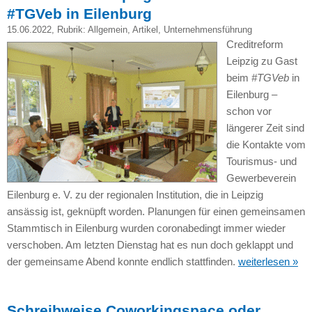
#TGVeb in Eilenburg
15.06.2022
, Rubrik:
Allgemein
,
Artikel
,
Unternehmensführung
Creditreform
Leipzig zu Gast
beim
#TGVeb
in
Eilenburg –
schon vor
längerer Zeit sind
die Kontakte vom
Tourismus- und
Gewerbeverein
Eilenburg e. V. zu der regionalen Institution, die in Leipzig
ansässig ist, geknüpft worden. Planungen für einen gemeinsamen
Stammtisch in Eilenburg wurden coronabedingt immer wieder
verschoben. Am letzten Dienstag hat es nun doch geklappt und
der gemeinsame Abend konnte endlich stattfinden.
weiterlesen »
Schreibweise Coworkingspace oder