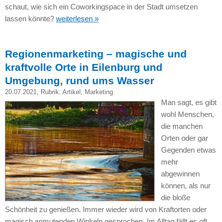
schaut, wie sich ein Coworkingspace in der Stadt umsetzen
lassen könnte?
weiterlesen »
Regionenmarketing – magische und
kraftvolle Orte in Eilenburg und
Umgebung, rund ums Wasser
20.07.2021
, Rubrik:
Artikel
,
Marketing
Man sagt, es gibt
wohl Menschen,
die manchen
Orten oder gar
Gegenden etwas
mehr
abgewinnen
können, als nur
die bloße
Schönheit zu genießen. Immer wieder wird von Kraftorten oder
magisch anmutenden Winkeln gesprochen. Im Alltag fällt es oft