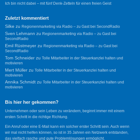
Ich bin nicht dabei – mit fünf Denk-Zetteln für einen freien Geist
Zuletzt kommentiert
Silke
zu
Regionenmarketing via Radio – zu Gast bei SecondRadio
Sven Lehmann
zu
Regionenmarketing via Radio – zu Gast bei
SecondRadio
Emil Rüstmeyer
zu
Regionenmarketing via Radio – zu Gast bei
SecondRadio
Tom Schneider
zu
Tolle Mitarbeiter in der Steuerkanzlei halten und
motivieren
Mert Müller
zu
Tolle Mitarbeiter in der Steuerkanzlei halten und
motivieren
Annika Schmidt
zu
Tolle Mitarbeiter in der Steuerkanzlei halten und
motivieren
Bis hier her gekommen?
Unternehmen oder sein Leben zu verändern, beginnt immer mit einem
ersten Schritt in die richtige Richtung.
Ein Anruf oder eine E-Mail kann ein solcher erster Schritt sein. Auch wenn
wir mal nicht helfen können, so ist in 35 Jahren ein Netzwerk entstanden,
das vielfach rasche und gute Problemlösungen ermöglicht.