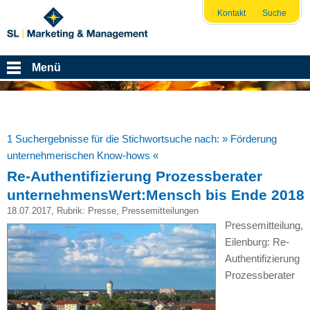
Kontakt
Suche
Menü
1 Suchergebnisse für die Stichwortsuche nach:
» Förderung
unternehmerischen Know-hows «
Re-Authentifizierung Prozessberater
unternehmensWert:Mensch bis Ende 2018
18.07.2017
, Rubrik:
Presse
,
Pressemitteilungen
Pressemitteilung,
Eilenburg: Re-
Authentifizierung
Prozessberater