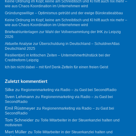
Keine Ordnung im Kopf, keine am Schreibtisch und KI hilft auch nix mehr –
wie aus Chaos Koordination im Unternehmen wird
Gründungswillige – Optimismus getrübt und der ewige Bürokratieabbau
Keine Ordnung im Kopf, keine am Schreibtisch und KI hilft auch nix mehr –
wie aus Chaos Koordination im Unternehmen wird
Briefwahlunterlagen zur Wahl der Vollversammlung der IHK zu Leipzig
2026
Aktuelle Analyse zur Überschuldung in Deutschland – SchuldnerAtlas
Deutschland 2025
Resilient(er) in kritischen Zeiten – Unternehmerfrühstück bei der
Creditreform Leipzig
Ich bin nicht dabei – mit fünf Denk-Zetteln für einen freien Geist
Zuletzt kommentiert
Silke
zu
Regionenmarketing via Radio – zu Gast bei SecondRadio
Sven Lehmann
zu
Regionenmarketing via Radio – zu Gast bei
SecondRadio
Emil Rüstmeyer
zu
Regionenmarketing via Radio – zu Gast bei
SecondRadio
Tom Schneider
zu
Tolle Mitarbeiter in der Steuerkanzlei halten und
motivieren
Mert Müller
zu
Tolle Mitarbeiter in der Steuerkanzlei halten und