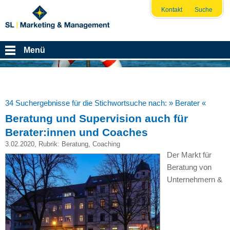
Kontakt
Suche
Menü
34 Suchergebnisse für die Stichwortsuche nach:
» Berater «
Beratung und Supervision auch für
Berater:innen und Coaches
3.02.2020
, Rubrik:
Beratung
,
Coaching
Der Markt für
Beratung von
Unternehmern &