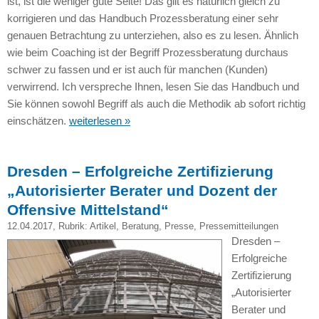
ist, ist die weniger gute Seite! Das gilt es natürlich gleich zu
korrigieren und das Handbuch Prozessberatung einer sehr
genauen Betrachtung zu unterziehen, also es zu lesen. Ähnlich
wie beim Coaching ist der Begriff Prozessberatung durchaus
schwer zu fassen und er ist auch für manchen (Kunden)
verwirrend. Ich verspreche Ihnen, lesen Sie das Handbuch und
Sie können sowohl Begriff als auch die Methodik ab sofort richtig
einschätzen.
weiterlesen »
Dresden – Erfolgreiche Zertifizierung
„Autorisierter Berater und Dozent der
Offensive Mittelstand“
12.04.2017
, Rubrik:
Artikel
,
Beratung
,
Presse
,
Pressemitteilungen
Dresden –
Erfolgreiche
Zertifizierung
„Autorisierter
Berater und