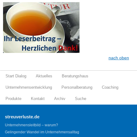
nach oben
Start Dialog
Aktuelles
Beratungshaus
Unternehmensentwicklung
Personalberatung
Coaching
Produkte
Kontakt
Archiv
Suche
streuverluste.de
Unternehmensleitbild – warum?
Gelingender Wandel im Unternehmensalltag