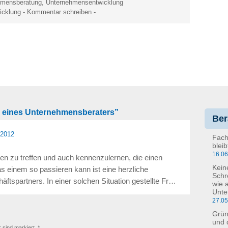
hmensberatung
,
Unternehmensentwicklung
icklung
-
Kommentar schreiben
-
g eines Unternehmensberaters”
Ber
.2012
Fach
blei
16.0
n zu treffen und auch kennenzulernen, die einen
Kein
s einem so passieren kann ist eine herzliche
Schr
tspartners. In einer solchen Situation gestellte Fr…
wie 
Unte
27.0
Grün
und 
r sind markiert. *