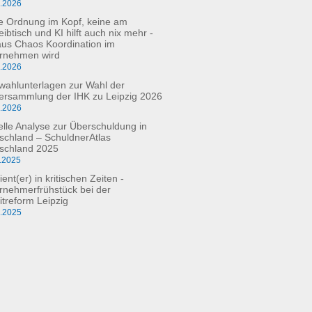
3.2026
e Ordnung im Kopf, keine am
ibtisch und KI hilft auch nix mehr -
aus Chaos Koordination im
rnehmen wird
3.2026
fwahlunterlagen zur Wahl der
versammlung der IHK zu Leipzig 2026
2.2026
elle Analyse zur Überschuldung in
schland – SchuldnerAtlas
schland 2025
.2025
ient(er) in kritischen Zeiten -
rnehmerfrühstück bei der
itreform Leipzig
0.2025