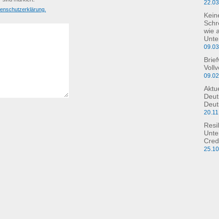
22.0
enschutzerklärung.
Kein
Schre
wie 
Unte
09.0
Brie
Voll
09.0
Aktu
Deut
Deut
20.11
Resil
Unte
Cred
25.1