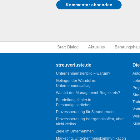
Start Dialog
Aktuelles
Beratungshau
streuverluste.de
Die
Unternehmensleitbild – warum?
Auto
Gelingender Wandel im
Leb
Unternehmensalltag
Proj
Was ist der Management-Regelkreis?
Stra
Beurteilungsfehler in
Trai
Personalgesprächen
Vort
Prozessberatung für Steuerberater
Wor
Prozessberatung ist ergebnisoffen, aber
Kris
nicht ziellos
Ziele im Unternehmen
Marketing, Unternehmenskommunikation