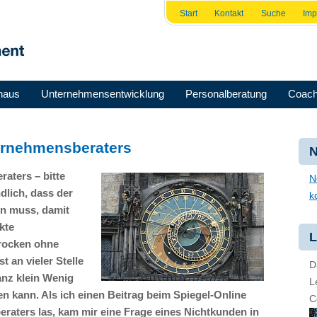
Start
Kontakt
Suche
Im
haus
Unternehmensentwicklung
Personalberatung
Coach
ternehmensberaters
N
aters – bitte
N
dlich, dass der
k
en muss, damit
kte
L
rocken ohne
 an vieler Stelle
D
anz klein Wenig
L
en kann. Als ich einen Beitrag beim Spiegel-Online
C
aters las, kam mir eine Frage eines Nichtkunden in