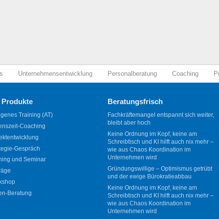
s
Unternehmensentwicklung
Personalberatung
Coaching
P
 Produkte
Beratungsfrisch
genes Training (AT)
Fachkräftemangel entspannt sich weiter,
bleibt aber hoch
enszeit-Coaching
Keine Ordnung im Kopf, keine am
ektentwicklung
Schreibtisch und KI hilft auch nix mehr –
tegie-Gespräch
wie aus Chaos Koordination im
Unternehmen wird
ning und Seminar
Gründungswillige – Optimismus getrübt
räge
und der ewige Bürokratieabbau
kshop
Keine Ordnung im Kopf, keine am
en-Beratung
Schreibtisch und KI hilft auch nix mehr –
wie aus Chaos Koordination im
Unternehmen wird