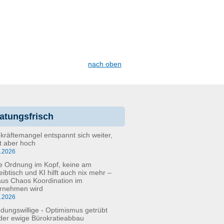
nach oben
atungsfrisch
kräftemangel entspannt sich weiter,
bt aber hoch
6.2026
e Ordnung im Kopf, keine am
eibtisch und KI hilft auch nix mehr –
aus Chaos Koordination im
rnehmen wird
5.2026
dungswillige - Optimismus getrübt
der ewige Bürokratieabbau