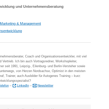
twicklung und Unternehmensberatung
| Marketing & Management
nsentwicklung
ernehmensberater, Coach und Organisationsentwickler, mit viel
 Vertrieb. Ich bin auch Vortragsredner, Workshopleiter,
er seit 1991, Leipzig-, Eilenburg- und Berlin-Versteher sowie
 unterwegs, von Herzen Nordsachse, Optimist in den meisten
raf, Trainer, auch Ausbilder für Autogenes Training – kurz:
ntwicklungsspezialist?
elefon
–
LinkedIn
–
Newslettter