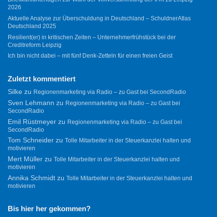
2026
Aktuelle Analyse zur Überschuldung in Deutschland – SchuldnerAtlas
Deutschland 2025
Resilient(er) in kritischen Zeiten – Unternehmerfrühstück bei der
Creditreform Leipzig
Ich bin nicht dabei – mit fünf Denk-Zetteln für einen freien Geist
Zuletzt kommentiert
Silke
zu
Regionenmarketing via Radio – zu Gast bei SecondRadio
Sven Lehmann
zu
Regionenmarketing via Radio – zu Gast bei
SecondRadio
Emil Rüstmeyer
zu
Regionenmarketing via Radio – zu Gast bei
SecondRadio
Tom Schneider
zu
Tolle Mitarbeiter in der Steuerkanzlei halten und
motivieren
Mert Müller
zu
Tolle Mitarbeiter in der Steuerkanzlei halten und
motivieren
Annika Schmidt
zu
Tolle Mitarbeiter in der Steuerkanzlei halten und
motivieren
Bis hier her gekommen?