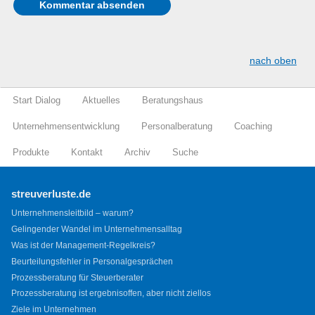
nach oben
Start Dialog
Aktuelles
Beratungshaus
Unternehmensentwicklung
Personalberatung
Coaching
Produkte
Kontakt
Archiv
Suche
streuverluste.de
Unternehmensleitbild – warum?
Gelingender Wandel im Unternehmensalltag
Was ist der Management-Regelkreis?
Beurteilungsfehler in Personalgesprächen
Prozessberatung für Steuerberater
Prozessberatung ist ergebnisoffen, aber nicht ziellos
Ziele im Unternehmen