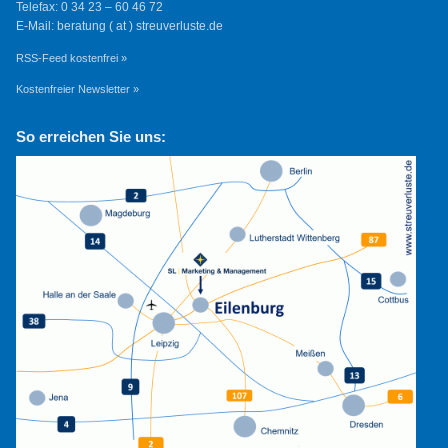
Telefax: 0 34 23 – 60 46 72
E-Mail: beratung ( at ) streuverluste.de
RSS-Feed kostenfrei »
Kostenfreier Newsletter »
So erreichen Sie uns: