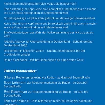
Fachkräftemangel entspannt sich weiter, bleibt aber hoch
Keine Ordnung im Kopf, keine am Schreibtisch und KI hilft auch nix mehr –
wie aus Chaos Koordination im Unternehmen wird
Gründungswillige – Optimismus getrübt und der ewige Bürokratieabbau
Keine Ordnung im Kopf, keine am Schreibtisch und KI hilft auch nix mehr –
wie aus Chaos Koordination im Unternehmen wird
Briefwahlunterlagen zur Wahl der Vollversammlung der IHK zu Leipzig
2026
Aktuelle Analyse zur Überschuldung in Deutschland – SchuldnerAtlas
Deutschland 2025
Resilient(er) in kritischen Zeiten – Unternehmerfrühstück bei der
Creditreform Leipzig
Ich bin nicht dabei – mit fünf Denk-Zetteln für einen freien Geist
Zuletzt kommentiert
Silke
zu
Regionenmarketing via Radio – zu Gast bei SecondRadio
Sven Lehmann
zu
Regionenmarketing via Radio – zu Gast bei
SecondRadio
Emil Rüstmeyer
zu
Regionenmarketing via Radio – zu Gast bei
SecondRadio
Tom Schneider
zu
Tolle Mitarbeiter in der Steuerkanzlei halten und
motivieren