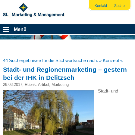
Kontakt
Suche
Menü
44 Suchergebnisse für die Stichwortsuche nach:
» Konzept «
Stadt- und Regionenmarketing – gestern
bei der IHK in Delitzsch
29.03.2017
, Rubrik:
Artikel
,
Marketing
Stadt- und