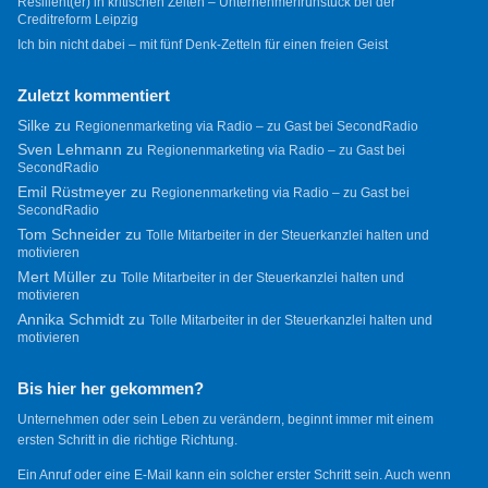
Resilient(er) in kritischen Zeiten – Unternehmerfrühstück bei der
Creditreform Leipzig
Ich bin nicht dabei – mit fünf Denk-Zetteln für einen freien Geist
Zuletzt kommentiert
Silke
zu
Regionenmarketing via Radio – zu Gast bei SecondRadio
Sven Lehmann
zu
Regionenmarketing via Radio – zu Gast bei
SecondRadio
Emil Rüstmeyer
zu
Regionenmarketing via Radio – zu Gast bei
SecondRadio
Tom Schneider
zu
Tolle Mitarbeiter in der Steuerkanzlei halten und
motivieren
Mert Müller
zu
Tolle Mitarbeiter in der Steuerkanzlei halten und
motivieren
Annika Schmidt
zu
Tolle Mitarbeiter in der Steuerkanzlei halten und
motivieren
Bis hier her gekommen?
Unternehmen oder sein Leben zu verändern, beginnt immer mit einem
ersten Schritt in die richtige Richtung.
Ein Anruf oder eine E-Mail kann ein solcher erster Schritt sein. Auch wenn