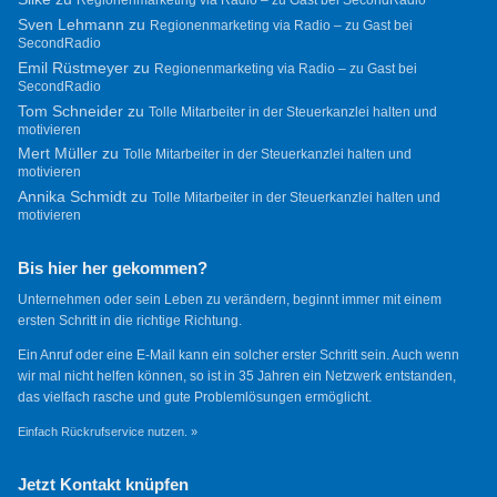
Regionenmarketing via Radio – zu Gast bei SecondRadio
Sven Lehmann
zu
Regionenmarketing via Radio – zu Gast bei
SecondRadio
Emil Rüstmeyer
zu
Regionenmarketing via Radio – zu Gast bei
SecondRadio
Tom Schneider
zu
Tolle Mitarbeiter in der Steuerkanzlei halten und
motivieren
Mert Müller
zu
Tolle Mitarbeiter in der Steuerkanzlei halten und
motivieren
Annika Schmidt
zu
Tolle Mitarbeiter in der Steuerkanzlei halten und
motivieren
Bis hier her gekommen?
Unternehmen oder sein Leben zu verändern, beginnt immer mit einem
ersten Schritt in die richtige Richtung.
Ein Anruf oder eine E-Mail kann ein solcher erster Schritt sein. Auch wenn
wir mal nicht helfen können, so ist in 35 Jahren ein Netzwerk entstanden,
das vielfach rasche und gute Problemlösungen ermöglicht.
Einfach Rückrufservice nutzen. »
Jetzt Kontakt knüpfen