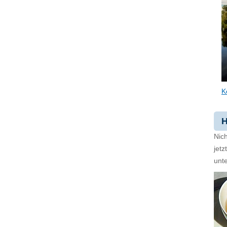
K
H
Nich
jet
unte