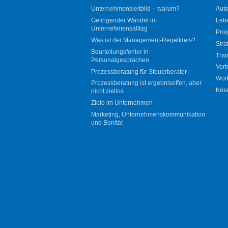
Unternehmensleitbild – warum?
Auto
Gelingender Wandel im
Leb
Unternehmensalltag
Proj
Was ist der Management-Regelkreis?
Stra
Beurteilungsfehler in
Trai
Personalgesprächen
Vort
Prozessberatung für Steuerberater
Wor
Prozessberatung ist ergebnisoffen, aber
Kris
nicht ziellos
Ziele im Unternehmen
Marketing, Unternehmenskommunikation
und Bonität