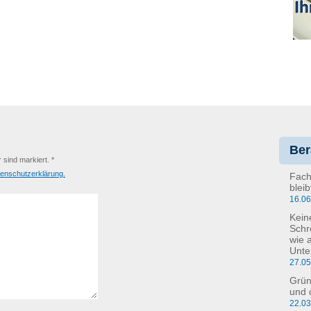
Ber
r sind markiert. *
enschutzerklärung.
Fach
blei
16.0
Kein
Schr
wie 
Unte
27.0
Grün
und 
22.0