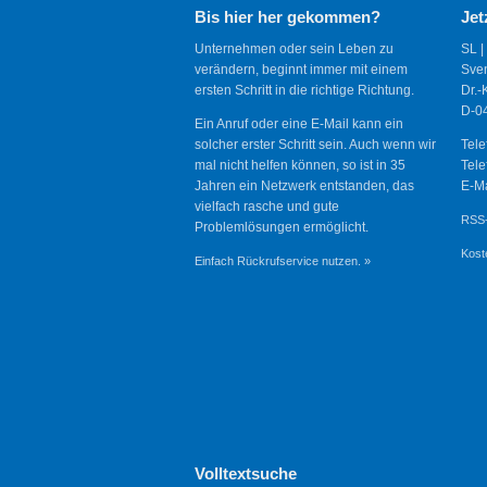
Bis hier her gekommen?
Jet
Unternehmen oder sein Leben zu
SL |
verändern, beginnt immer mit einem
Sve
ersten Schritt in die richtige Richtung.
Dr.-
D-04
Ein Anruf oder eine E-Mail kann ein
solcher erster Schritt sein. Auch wenn wir
Tele
mal nicht helfen können, so ist in 35
Tele
Jahren ein Netzwerk entstanden, das
E-Ma
vielfach rasche und gute
RSS-
Problemlösungen ermöglicht.
Kost
Einfach Rückrufservice nutzen. »
Volltextsuche