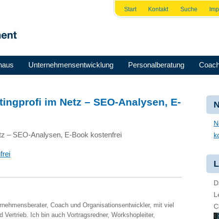
Start
Kontakt
Suche
Im
haus
Unternehmensentwicklung
Personalberatung
Coach
ingprofi im Netz – SEO-Analysen, E-
N
N
tz –
SEO
-Analysen, E-Book kostenfrei
k
frei
L
D
L
ernehmensberater, Coach und Organisationsentwickler, mit viel
C
 Vertrieb. Ich bin auch Vortragsredner, Workshopleiter,