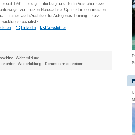
er seit 1991, Leipzig-, Eilenburg- und Berlin-Versteher sowie
 unterwegs, von Herzen Nordsachse, Optimist in den meisten
raf, Trainer, auch Ausbilder für Autogenes Training – kurz:
ntwicklungsspezialist?
elefon
–
LinkedIn
–
Newslettter
D
aschine
,
Weiterbildung
B
chrichten
,
Weiterbildung
-
Kommentar schreiben
-
F
U
M