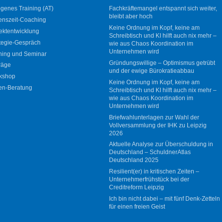
genes Training (AT)
Fachkräftemangel entspannt sich weiter,
bleibt aber hoch
enszeit-Coaching
Keine Ordnung im Kopf, keine am
ektentwicklung
Schreibtisch und KI hilft auch nix mehr –
tegie-Gespräch
wie aus Chaos Koordination im
Unternehmen wird
ning und Seminar
Gründungswillige – Optimismus getrübt
räge
und der ewige Bürokratieabbau
kshop
Keine Ordnung im Kopf, keine am
en-Beratung
Schreibtisch und KI hilft auch nix mehr –
wie aus Chaos Koordination im
Unternehmen wird
Briefwahlunterlagen zur Wahl der
Vollversammlung der IHK zu Leipzig
2026
Aktuelle Analyse zur Überschuldung in
Deutschland – SchuldnerAtlas
Deutschland 2025
Resilient(er) in kritischen Zeiten –
Unternehmerfrühstück bei der
Creditreform Leipzig
Ich bin nicht dabei – mit fünf Denk-Zetteln
für einen freien Geist