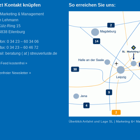
zt Kontakt knüpfen
So erreichen Sie uns:
 Marketing & Management
n Lehmann
Külz-Ring 15
838 Eilenburg
fon: 0 34 23 – 60 34 06
fax: 0 34 23 – 60 46 72
il: beratung ( at ) streuverluste.de
Feed kostenfrei »
enfreier Newsletter »
Überblick Anfahrt und Lage SL | Marketing &< M