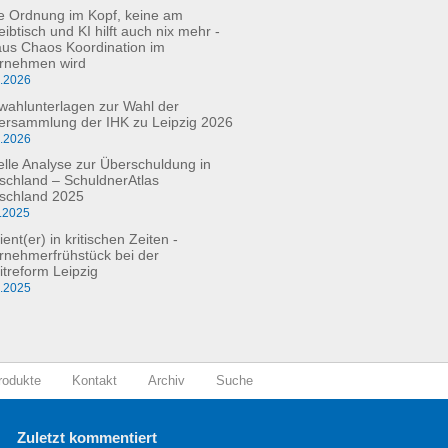
e Ordnung im Kopf, keine am
ibtisch und KI hilft auch nix mehr -
aus Chaos Koordination im
rnehmen wird
3.2026
fwahlunterlagen zur Wahl der
versammlung der IHK zu Leipzig 2026
2.2026
elle Analyse zur Überschuldung in
schland – SchuldnerAtlas
schland 2025
.2025
ient(er) in kritischen Zeiten -
rnehmerfrühstück bei der
itreform Leipzig
0.2025
rodukte
Kontakt
Archiv
Suche
Zuletzt kommentiert