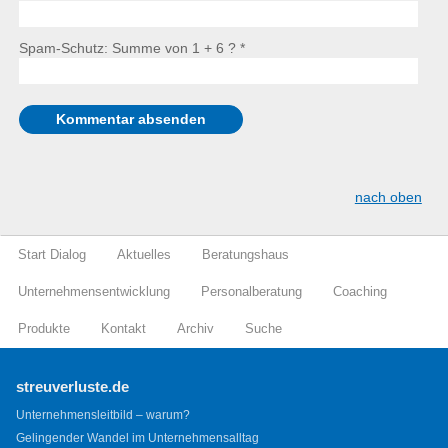
Spam-Schutz: Summe von 1 + 6 ?
*
nach oben
Start Dialog
Aktuelles
Beratungshaus
Unternehmensentwicklung
Personalberatung
Coaching
Produkte
Kontakt
Archiv
Suche
streuverluste.de
Unternehmensleitbild – warum?
Gelingender Wandel im Unternehmensalltag