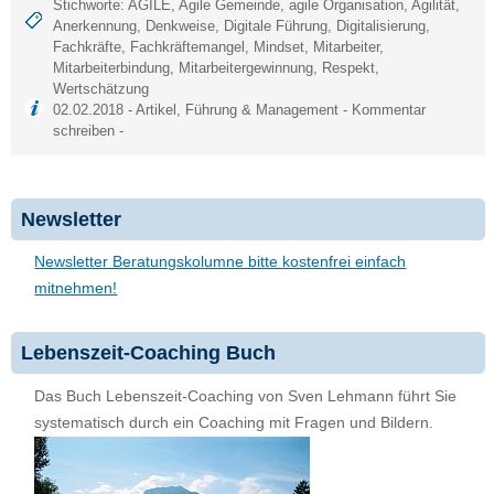
Stichworte:
AGILE
,
Agile Gemeinde
,
agile Organisation
,
Agilität
,
Anerkennung
,
Denkweise
,
Digitale Führung
,
Digitalisierung
,
Fachkräfte
,
Fachkräftemangel
,
Mindset
,
Mitarbeiter
,
Mitarbeiterbindung
,
Mitarbeitergewinnung
,
Respekt
,
Wertschätzung
02.02.2018 -
Artikel
,
Führung & Management
-
Kommentar
schreiben
-
Newsletter
Newsletter Beratungskolumne bitte kostenfrei einfach
mitnehmen!
Lebenszeit-Coaching Buch
Das Buch Lebenszeit-Coaching von Sven Lehmann führt Sie
systematisch durch ein Coaching mit Fragen und Bildern.