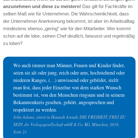
anzunehmen und diese zu meistern!
Das gilt für Fachkräfte im
selben Maß wie für Unternehmer. Die Wahrscheinlichkeit, dass
der Unternehmer Anerkennung bekommt, ist aber im Arbeitsalltag
mindestens ebenso „gering“ wie für den Mitarbeiter. Wer kommt
schon auf die Idee, seinen Chef deutlich, bewusst und regelmäßig
zu loben?
Wo auch immer man Männer, Frauen und Kinder findet,
seien sie alt oder jung, reich oder arm, hochstehend oder
niederen Ranges, (…) unwissend oder gebildet, stellt
man fest, dass jeder Einzelne von dem starken Wunsch
bestimmt ist, von den Menschen ringsum und in seinem
Bekanntenkreis gesehen, gehört, angesprochen und
respektiert zu werden.
John Adams, zitiert in Hannah Arendt, DIE FREIHEIT, FREI ZU
SEIN, dtv Verlagsgesellschaft mbH & Co. KG, München, 2018,
Seite 21