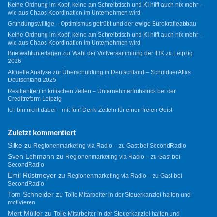
Keine Ordnung im Kopf, keine am Schreibtisch und KI hilft auch nix mehr –
wie aus Chaos Koordination im Unternehmen wird
Gründungswillige – Optimismus getrübt und der ewige Bürokratieabbau
Keine Ordnung im Kopf, keine am Schreibtisch und KI hilft auch nix mehr –
wie aus Chaos Koordination im Unternehmen wird
Briefwahlunterlagen zur Wahl der Vollversammlung der IHK zu Leipzig
2026
Aktuelle Analyse zur Überschuldung in Deutschland – SchuldnerAtlas
Deutschland 2025
Resilient(er) in kritischen Zeiten – Unternehmerfrühstück bei der
Creditreform Leipzig
Ich bin nicht dabei – mit fünf Denk-Zetteln für einen freien Geist
Zuletzt kommentiert
Silke
zu
Regionenmarketing via Radio – zu Gast bei SecondRadio
Sven Lehmann
zu
Regionenmarketing via Radio – zu Gast bei
SecondRadio
Emil Rüstmeyer
zu
Regionenmarketing via Radio – zu Gast bei
SecondRadio
Tom Schneider
zu
Tolle Mitarbeiter in der Steuerkanzlei halten und
motivieren
Mert Müller
zu
Tolle Mitarbeiter in der Steuerkanzlei halten und