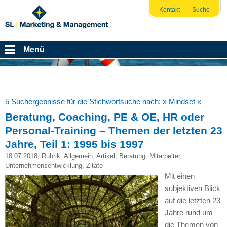
Kontakt
Suche
Menü
5 Suchergebnisse für die Stichwortsuche nach:
» Mindset «
Beratung, Coaching, PE & OE, HR oder
Personal-Training – Themen der letzten 23
Jahre, Teil 1: 1995 bis 1997
18.07.2018
, Rubrik:
Allgemein
,
Artikel
,
Beratung
,
Mitarbeiter
,
Unternehmensentwicklung
,
Zitate
Mit einen
subjektiven Blick
auf die letzten 23
Jahre rund um
die Themen von