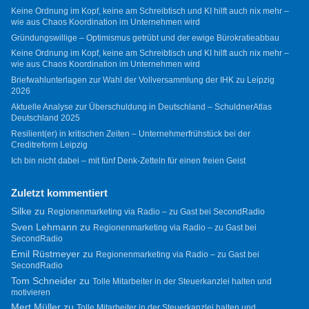
Keine Ordnung im Kopf, keine am Schreibtisch und KI hilft auch nix mehr –
wie aus Chaos Koordination im Unternehmen wird
Gründungswillige – Optimismus getrübt und der ewige Bürokratieabbau
Keine Ordnung im Kopf, keine am Schreibtisch und KI hilft auch nix mehr –
wie aus Chaos Koordination im Unternehmen wird
Briefwahlunterlagen zur Wahl der Vollversammlung der IHK zu Leipzig
2026
Aktuelle Analyse zur Überschuldung in Deutschland – SchuldnerAtlas
Deutschland 2025
Resilient(er) in kritischen Zeiten – Unternehmerfrühstück bei der
Creditreform Leipzig
Ich bin nicht dabei – mit fünf Denk-Zetteln für einen freien Geist
Zuletzt kommentiert
Silke
zu
Regionenmarketing via Radio – zu Gast bei SecondRadio
Sven Lehmann
zu
Regionenmarketing via Radio – zu Gast bei
SecondRadio
Emil Rüstmeyer
zu
Regionenmarketing via Radio – zu Gast bei
SecondRadio
Tom Schneider
zu
Tolle Mitarbeiter in der Steuerkanzlei halten und
motivieren
Mert Müller
zu
Tolle Mitarbeiter in der Steuerkanzlei halten und