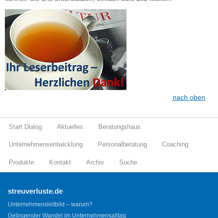
nach oben
Start Dialog
Aktuelles
Beratungshaus
Unternehmensentwicklung
Personalberatung
Coaching
Produkte
Kontakt
Archiv
Suche
streuverluste.de
Unternehmensleitbild – warum?
Gelingender Wandel im Unternehmensalltag