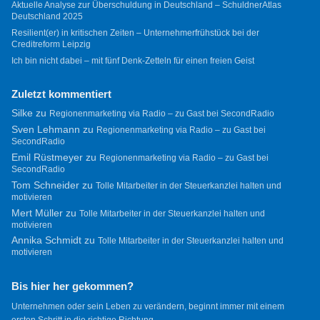
Aktuelle Analyse zur Überschuldung in Deutschland – SchuldnerAtlas
Deutschland 2025
Resilient(er) in kritischen Zeiten – Unternehmerfrühstück bei der
Creditreform Leipzig
Ich bin nicht dabei – mit fünf Denk-Zetteln für einen freien Geist
Zuletzt kommentiert
Silke
zu
Regionenmarketing via Radio – zu Gast bei SecondRadio
Sven Lehmann
zu
Regionenmarketing via Radio – zu Gast bei
SecondRadio
Emil Rüstmeyer
zu
Regionenmarketing via Radio – zu Gast bei
SecondRadio
Tom Schneider
zu
Tolle Mitarbeiter in der Steuerkanzlei halten und
motivieren
Mert Müller
zu
Tolle Mitarbeiter in der Steuerkanzlei halten und
motivieren
Annika Schmidt
zu
Tolle Mitarbeiter in der Steuerkanzlei halten und
motivieren
Bis hier her gekommen?
Unternehmen oder sein Leben zu verändern, beginnt immer mit einem