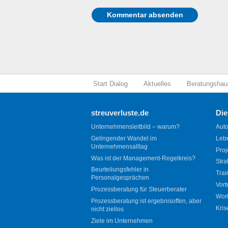
Start Dialog
Aktuelles
Beratungshau
streuverluste.de
Die
Unternehmensleitbild – warum?
Auto
Gelingender Wandel im
Leb
Unternehmensalltag
Proj
Was ist der Management-Regelkreis?
Stra
Beurteilungsfehler in
Trai
Personalgesprächen
Vort
Prozessberatung für Steuerberater
Wor
Prozessberatung ist ergebnisoffen, aber
Kris
nicht ziellos
Ziele im Unternehmen