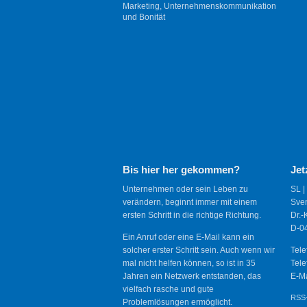
Marketing, Unternehmenskommunikation
und Bonität
Bis hier her gekommen?
Jet
Unternehmen oder sein Leben zu
SL |
verändern, beginnt immer mit einem
Sve
ersten Schritt in die richtige Richtung.
Dr.-
D-04
Ein Anruf oder eine E-Mail kann ein
solcher erster Schritt sein. Auch wenn wir
Tele
mal nicht helfen können, so ist in 35
Tele
Jahren ein Netzwerk entstanden, das
E-Ma
vielfach rasche und gute
RSS-
Problemlösungen ermöglicht.