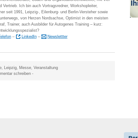
 Vertrieb. Ich bin auch Vortragsredner, Workshopleiter,
er seit 1991, Leipzig-, Eilenburg- und Berlin-Versteher sowie
 unterwegs, von Herzen Nordsachse, Optimist in den meisten
raf, Trainer, auch Ausbilder für Autogenes Training – kurz:
ntwicklungsspezialist?
elefon
–
LinkedIn
–
Newslettter
e
,
Leipzig
,
Messe
,
Veranstaltung
entar schreiben
-
Ber