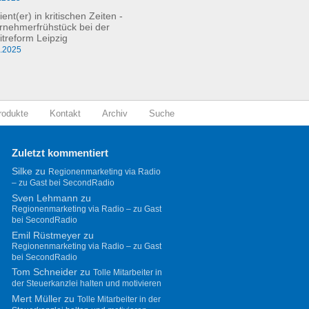
ient(er) in kritischen Zeiten -
rnehmerfrühstück bei der
itreform Leipzig
0.2025
rodukte
Kontakt
Archiv
Suche
Zuletzt kommentiert
Silke
zu
Regionenmarketing via Radio
– zu Gast bei SecondRadio
Sven Lehmann
zu
Regionenmarketing via Radio – zu Gast
bei SecondRadio
Emil Rüstmeyer
zu
Regionenmarketing via Radio – zu Gast
bei SecondRadio
Tom Schneider
zu
Tolle Mitarbeiter in
der Steuerkanzlei halten und motivieren
Mert Müller
zu
Tolle Mitarbeiter in der