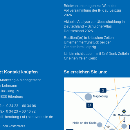
Briefwahlunterlagen zur Wahl der
Vollversammlung der IHK zu Leipzig
2026
Aktuelle Analyse zur Überschuldung in
Deutschland – SchuldnerAtlas
Deutschland 2025
Resilient(er) in kritischen Zeiten –
Unternehmerfrühstück bei der
Creditreform Leipzig
Ich bin nicht dabei – mit fünf Denk-Zetteln
für einen freien Geist
zt Kontakt knüpfen
So erreichen Sie uns:
 Marketing & Management
n Lehmann
Külz-Ring 15
838 Eilenburg
fon: 0 34 23 – 60 34 06
fax: 0 34 23 – 60 46 72
il: beratung ( at ) streuverluste.de
Feed kostenfrei »