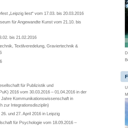
st „Leipzig liest“ vom 17.03. bis 20.03.2016
eum für Angewandte Kunst vom 21.10. bis
.02. bis 21.02.2016
chnik, Textilveredelung, Graviertechnik &
6
D
B
16
F
ellschaft für Publizistik und
U
uK) 2016 vom 30.03.2016 – 01.04.2016 in der
M
0 Jahre Kommunikationswissenschaft in
 zur Integrationsdisziplin)
6. und 27. April 2016 in Leipzig
schaft für Psychologie vom 18.09.2016 –