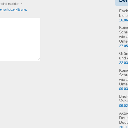
r sind markiert. *
enschutzerklärung.
Fach
blei
16.0
Kein
Schr
wie 
Unte
27.0
Grün
und 
22.0
Kein
Schre
wie 
Unte
09.0
Brie
Voll
09.0
Aktu
Deut
Deut
20.11