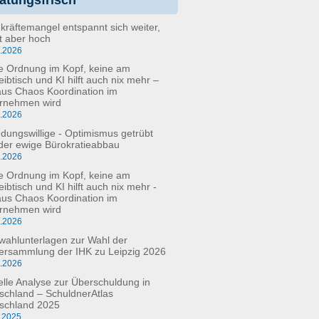
kräftemangel entspannt sich weiter,
bt aber hoch
6.2026
e Ordnung im Kopf, keine am
eibtisch und KI hilft auch nix mehr –
aus Chaos Koordination im
rnehmen wird
5.2026
dungswillige - Optimismus getrübt
der ewige Bürokratieabbau
3.2026
e Ordnung im Kopf, keine am
ibtisch und KI hilft auch nix mehr -
aus Chaos Koordination im
rnehmen wird
3.2026
fwahlunterlagen zur Wahl der
versammlung der IHK zu Leipzig 2026
2.2026
elle Analyse zur Überschuldung in
schland – SchuldnerAtlas
schland 2025
.2025