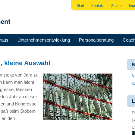
Start
Kontakt
Suche
Im
haus
Unternehmensentwicklung
Personalberatung
Coach
 kleine Auswahl
N
 steigt von Jahr zu
N
n kann man leicht
k
ongresse, Messen
des Jahr an dieser
L
essen und Kongresse
 Spaß beim Stöbern
D
e an den
L
C