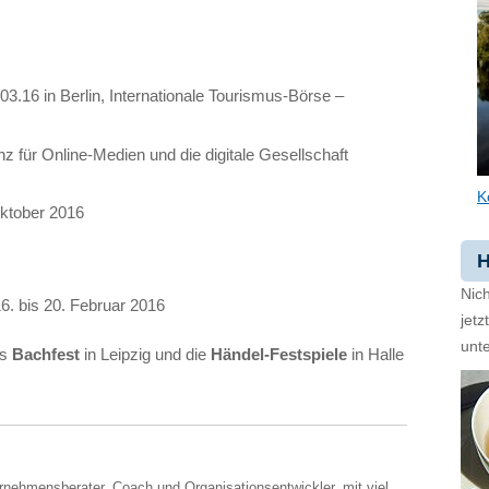
3.16 in Berlin, Internationale Tourismus-Börse –
z für Online-Medien und die digitale Gesellschaft
K
Oktober 2016
H
Nich
6. bis 20. Februar 2016
jet
unte
as
Bachfest
in Leipzig und die
Händel-Festspiele
in Halle
ernehmensberater, Coach und Organisationsentwickler, mit viel