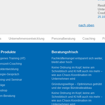
Resil
Unte
Cred
25.1
nach oben
s
Unternehmensentwicklung
Personalberatung
Coaching
P
 Produkte
Beratungsfrisch
genes Training (AT)
Fachkräftemangel entspannt sich weiter,
bleibt aber hoch
enszeit-Coaching
Keine Ordnung im Kopf, keine am
ektentwicklung
Schreibtisch und KI hilft auch nix mehr –
tegie-Gespräch
wie aus Chaos Koordination im
Unternehmen wird
ning und Seminar
Gründungswillige – Optimismus getrübt
räge
und der ewige Bürokratieabbau
kshop
Keine Ordnung im Kopf, keine am
en-Beratung
Schreibtisch und KI hilft auch nix mehr –
wie aus Chaos Koordination im
Unternehmen wird