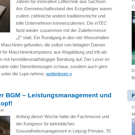
Jahren für innovative Löttechnik aus Sachsen.
C
Am Gemeinschaftsstand des Erzgebirges waren
zudem zahlreiche andere traditionsreiche und
tolle Unternehmen kennenzulernen. Die
inTEC
fand wieder zusammen mit der Zuliefermesse
„Z“ statt. Ein Rundgang in den vier Messehallen
h Maschinen gefunden, die selbst von betagten Damen
ht für Maschinenkompetenz aus Magdeburg und tritt als
n mit herstellerunabhängiger Beratung auf. Der Leser im
odukte oder Dienstleistungen schaue, sondern auch gern
D
 unter die Lupe nehme.
weiterlesen »
B
oder BGM – Leistungsmanagement und
F
opf!
U
ter
M
Anfang dieser Woche hatte die Fachmesse und
der Kongress für betriebliches
Gesundheitsmanagement in Leipzig Primäre. 70