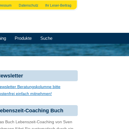
pressum
Datenschutz
Ihr Leser-Beitrag
ing
Produkte
Suche
ewsletter
ewsletter Beratungskolumne bitte
ostenfrei einfach mitnehmen!
ebenszeit-Coaching Buch
as Buch Lebenszeit-Coaching von Sven
ehmann führt Sie systematisch durch ein