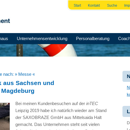
Start
Kontakt
Suche
Im
haus
Unternehmensentwicklung
Personalberatung
Coach
he nach:
» Messe «
N
ik aus Sachsen und
N
 Magdeburg
k
Bei meinen Kundenbesuchen auf der
inTEC
Leipzig 2019 habe ich natürlich wieder am Stand
L
der SAXOBRAZE GmbH aus Mittelsaida Halt
D
gemacht. Das Unternehmen steht seit vielen
L