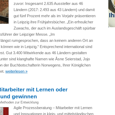
zuvor: Insgesamt 2.635 Aussteller aus 46
Ländern (2017: 2.493 aus 43 Ländern) und damit
gut fünf Prozent mehr als im Vorjahr präsentieren
in Leipzig ihre Frühjahrsbücher. „Ein erfreulicher
Zuwachs, der auch im Auslandsgeschäft spürbar
tsführer der Leipziger Messe. „Im
h längst rumgesprochen, dass an keinem anderen Ort an
 können wie in Leipzig.“ Entsprechend international sind
est. Gut 3.400 Mitwirkende aus 46 Ländern gestalten
unter sind klanghafte Namen wie Åsne Seierstad, Jojo
n der Buchbotschafterin Norwegens, Ihrer Königlichen
tet.
weiterlesen »
itarbeiter mit Lernen oder
 und gewinnen
Methoden zur Entwicklung
Agile Prozessberatung – Mitarbeiter mit Lernen
und Innovationen in klein- und mittelständischen