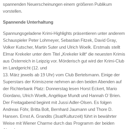
spannenden Neuerscheinungen einem größeren Publikum
vorstellen.
Spannende Unterhaltung
Spannungsgeladene Krimi-Highlights präsentieren unter anderem
Schauspieler Peter Lohmeyer, Sebastian Fitzek, David Gray,
Volker Kutscher, Martin Suter und Ulrich Woelk. Erstmals stellt
Elmar Krekeler unter dem Titel „Krekeler killt“ die neuesten Krimis
aus Österreich in Leipzig vor. Mörderisch gut wird der Krimi-Club
im Landgericht (12. und
13. März jeweils ab 19 Uhr) vom Club Bertelsmann. Einige der
Superstars der Krimiszene nehmen an den beiden Abenden auf
der Richterbank Platz: Donnerstag lesen Horst Eckert, Mario
Giordano, Ulrich Woelk, Angélique Mundt und Hannah O`Brien.
Der Freitagabend beginnt mit Jussi Adler-Olsen. Es folgen
Andreas Föhr, Britta Bolt, Bernhard Jaumann und Thore D.
Hansen. Ernst A. Grandits (3sat/Kulturzeit) führt in bewährter
Weise mit Wiener Charme durch das Programm der beiden