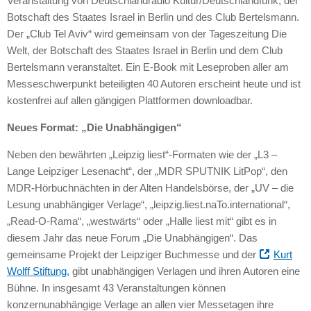
Veranstaltung von Deutschlandradio Kultur/Deutschlandfunk, der
Botschaft des Staates Israel in Berlin und des Club Bertelsmann.
Der „Club Tel Aviv“ wird gemeinsam von der Tageszeitung Die
Welt, der Botschaft des Staates Israel in Berlin und dem Club
Bertelsmann veranstaltet. Ein E-Book mit Leseproben aller am
Messeschwerpunkt beteiligten 40 Autoren erscheint heute und ist
kostenfrei auf allen gängigen Plattformen downloadbar.
Neues Format: „Die Unabhängigen“
Neben den bewährten „Leipzig liest“-Formaten wie der „L3 –
Lange Leipziger Lesenacht“, der „MDR
SPUTNIK
LitPop“, den
MDR
-Hörbuchnächten in der Alten Handelsbörse, der „UV – die
Lesung unabhängiger Verlage“, „leipzig.liest.naTo.international“,
„Read-O-Rama“, „westwärts“ oder „Halle liest mit“ gibt es in
diesem Jahr das neue Forum „Die Unabhängigen“. Das
gemeinsame Projekt der Leipziger Buchmesse und der
Kurt
Wolff Stiftung,
gibt unabhängigen Verlagen und ihren Autoren eine
Bühne. In insgesamt 43 Veranstaltungen können
konzernunabhängige Verlage an allen vier Messetagen ihre