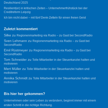
Deutschland 2025
Resilient(er) in kritischen Zeiten – Unternehmerfrühstück bei der
Creditreform Leipzig
Ich bin nicht dabei – mit fünf Denk-Zetteln für einen freien Geist
Zuletzt kommentiert
Silke
zu
Regionenmarketing via Radio – zu Gast bei SecondRadio
Sven Lehmann
zu
Regionenmarketing via Radio – zu Gast bei
SecondRadio
Emil Rüstmeyer
zu
Regionenmarketing via Radio – zu Gast bei
SecondRadio
Tom Schneider
zu
Tolle Mitarbeiter in der Steuerkanzlei halten und
motivieren
Mert Müller
zu
Tolle Mitarbeiter in der Steuerkanzlei halten und
motivieren
Annika Schmidt
zu
Tolle Mitarbeiter in der Steuerkanzlei halten und
motivieren
Bis hier her gekommen?
Unternehmen oder sein Leben zu verändern, beginnt immer mit einem
ersten Schritt in die richtige Richtung.