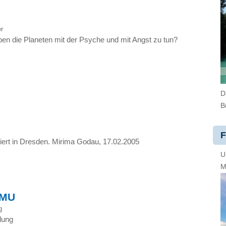
r
en die Planeten mit der Psyche und mit Angst zu tun?
D
B
F
tiert in Dresden. Mirima Godau, 17.02.2005
U
M
KMU
g
lung