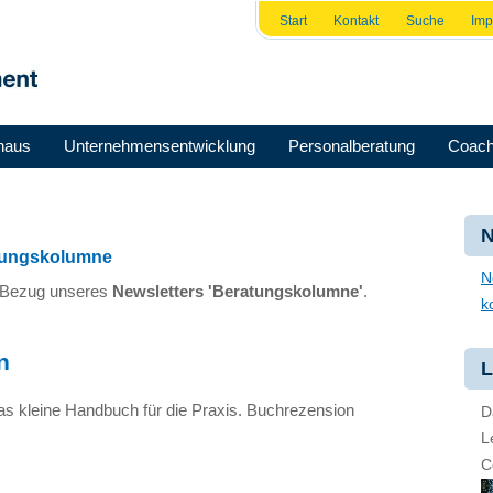
Start
Kontakt
Suche
Im
haus
Unternehmensentwicklung
Personalberatung
Coach
N
atungskolumne
N
n Bezug unseres
Newsletters 'Beratungskolumne'
.
k
n
L
Das kleine Handbuch für die Praxis. Buchrezension
D
L
C